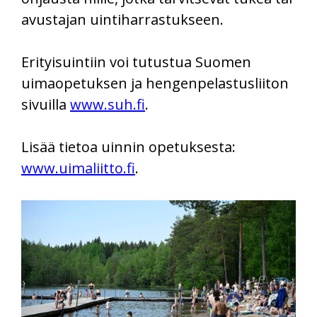
avustajan uintiharrastukseen.
Erityisuintiin voi tutustua Suomen
uimaopetuksen ja hengenpelastusliiton
sivuilla
www.suh.fi
.
Lisää tietoa uinnin opetuksesta:
www.uimaliitto.fi
.