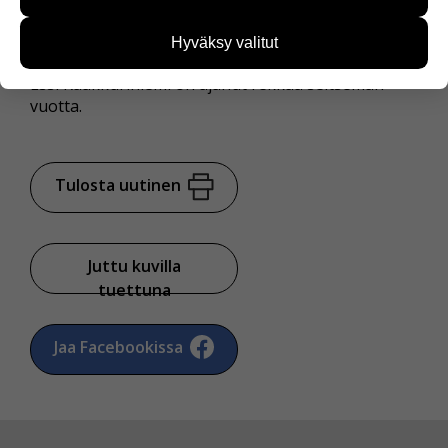
käyttäjien tarpeita. Tietoa kerätään esimerkiksi
kävijämääristä ja siitä, mitä sivuja käytetään ja
Hyväksy valitut
miten sivuilla liikutaan. Emme kuitenkaan kerää
henkilötietoja kuten nimiä, eikä tietoja voi yhdistää
Essi Kaakkuriniemi on ajanut rekkaa seitsemän
yksittäiseen käyttäjään.
vuotta.
Voit valita, hyväksytkö näiden evästeiden käytön.
Tulosta uutinen
Juttu kuvilla
tuettuna
Jaa Facebookissa