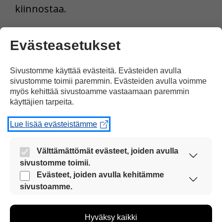
kiinnostaa.
Essi kertoo, että ei ole suunnitellut
Evästeasetukset
tulevaisuuttaan valmiiksi.
Sivustomme käyttää evästeitä. Evästeiden avulla
– Voi olla, että tulevaisuudessa teen vielä
sivustomme toimii paremmin. Evästeiden avulla voimme
myös kehittää sivustoamme vastaamaan paremmin
jotain ihan muuta. Elämä on täynnä
käyttäjien tarpeita.
mahdollisuuksia.
Lue lisää evästeistämme
Välttämättömät evästeet, joiden avulla
sivustomme toimii.
Nämä evästeet ovat aina käytössä, jotta
Evästeet, joiden avulla kehitämme
sivustoamme voi käyttää sujuvasti ja turvallisesti.
sivustoamme.
Näiden evästeiden avulla keräämme tietoa, miten
sivustoamme käytetään. Tiedon avulla voimme
Hyväksy kaikki
kehittää sivustoamme vastaamaan paremmin