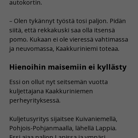
autokortin.
– Olen tykännyt työstä tosi paljon. Pidän
siitä, että rekkakuski saa olla itsensä
pomo. Kukaan ei ole vieressä vahtimassa
ja neuvomassa, Kaakkuriniemi toteaa.
Hienoihin maisemiin ei kyllästy
Essi on ollut nyt seitsemän vuotta
kuljettajana Kaakkuriniemen
perheyrityksessä.
Kuljetusyritys sijaitsee Kuivaniemellä,
Pohjois-Pohjanmaalla, lähellä Lappia.
Essi ajaa paljon Lapissa ja ympäri