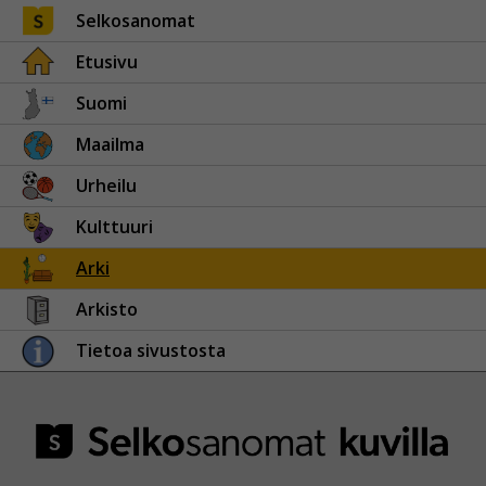
Selkosanomat
Etusivu
Suomi
Maailma
Urheilu
Kulttuuri
Arki
Arkisto
Tietoa sivustosta