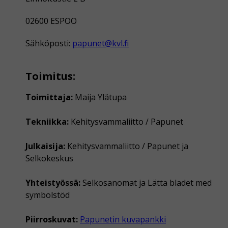
02600 ESPOO
Sähköposti:
papunet@kvl.fi
Toimitus:
Toimittaja:
Maija Ylätupa
Tekniikka:
Kehitysvammaliitto / Papunet
Julkaisija:
Kehitysvammaliitto / Papunet ja
Selkokeskus
Yhteistyössä:
Selkosanomat ja Lätta bladet med
symbolstöd
Piirroskuvat:
Papunetin kuvapankki