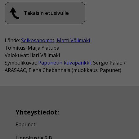
Takaisin etusivulle
Lähde:
Selkosanomat, Matti Välimäki
Toimitus: Maija Ylätupa
Valokuvat: Ilari Välimäki
Symbolikuvat:
Papunetin kuvapankki
, Sergio Palao /
ARASAAC, Elena Chebannaia (muokkaus: Papunet)
Yhteystiedot:
Papunet
Linnoitustie 2 B