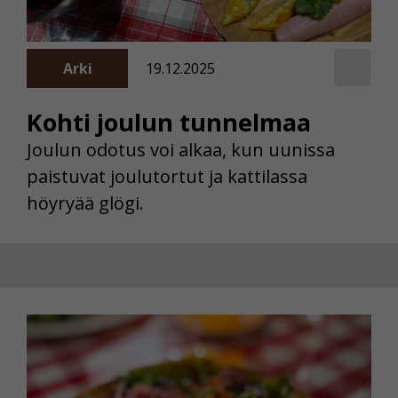
Arki
19.12.2025
Kohti joulun tunnelmaa
Joulun odotus voi alkaa, kun uunissa
paistuvat joulutortut ja kattilassa
höyryää glögi.