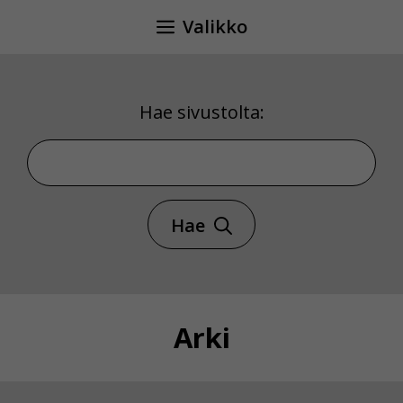
Siirry
Valikko
sisältöön
Hae sivustolta:
Hae sivustolta
Hae
Arki