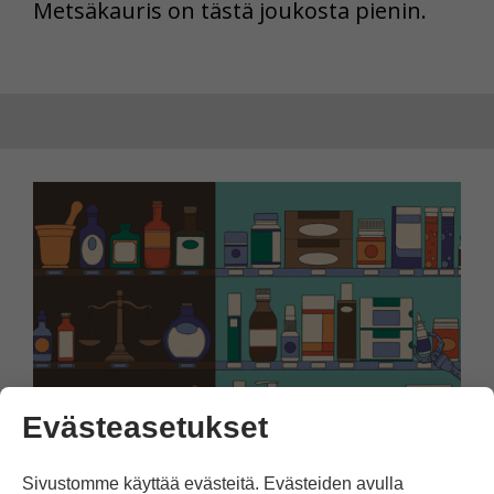
Metsäkauris on tästä joukosta pienin.
Evästeasetukset
Arki
24.10.2025
Sivustomme käyttää evästeitä. Evästeiden avulla