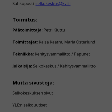
Sähköposti:
selkokeskus@kvl.fi
Toimitus:
Päätoimittaja:
Petri Kiuttu
Toimittajat:
Kaisa Kaatra, Maria Österlund
Tekniikka:
Kehitysvammaliitto / Papunet
Julkaisija:
Selkokeskus / Kehitysvammaliitto
Muita sivustoja:
Selkokeskuksen sivut
YLE:n selkouutiset