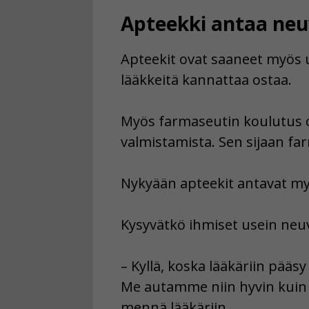
Apteekki antaa neu
Apteekit ovat saaneet myös u
lääkkeitä kannattaa ostaa.
Myös farmaseutin koulutus o
valmistamista. Sen sijaan far
Nykyään apteekit antavat myös 
Kysyvätkö ihmiset usein neuv
– Kyllä, koska lääkäriin pääs
Me autamme niin hyvin kuin
mennä lääkäriin.