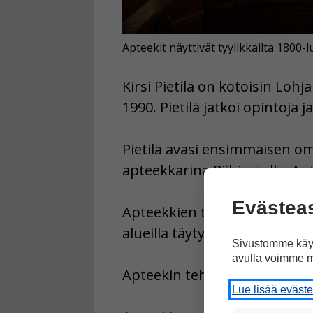
Apteekit näyttivät tyylikkäiltä 180
Kirsi Pietilä on kotoisin Lohj
1990. Pietilä jatkoi opintoja j
Pietilä avasi ensimmäisen om
apteekkarina Riihimäellä. Ap
Evästea
Apteekkien toiminnalle on S
alueilla täytyy olla.
Sivustomme käyt
avulla voimme m
Apteekin tehtävä on pitää huol
Lue lisää eväst