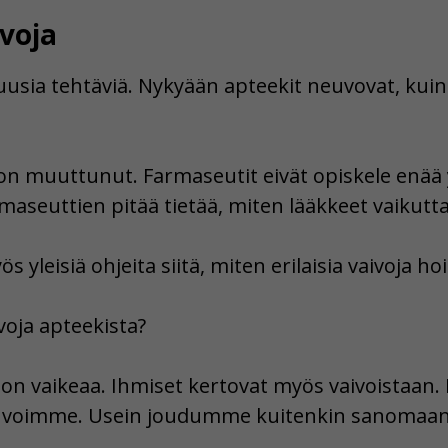
voja
usia tehtäviä. Nykyään apteekit neuvovat, kuink
n muuttunut. Farmaseutit eivät opiskele enää 
maseuttien pitää tietää, miten lääkkeet vaikutta
yleisiä ohjeita siitä, miten erilaisia vaivoja ho
oja apteekista?
y on vaikeaa. Ihmiset kertovat myös vaivoistaan. 
 voimme. Usein joudumme kuitenkin sanomaan, 