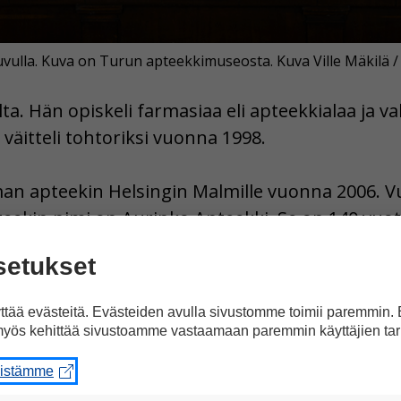
0-luvulla. Kuva on Turun apteekkimuseosta. Kuva Ville Mäki
alta. Hän opiskeli farmasiaa eli apteekkialaa ja v
a väitteli tohtoriksi vuonna 1998.
an apteekin Helsingin Malmille vuonna 2006. V
teekin nimi on Aurinko Apteekki. Se on 140 vuot
setukset
uomessa säännöt. Viranomaiset päättävät, kuin
tää evästeitä. Evästeiden avulla sivustomme toimii paremmin.
yös kehittää sivustoamme vastaamaan paremmin käyttäjien tar
ta lääkkeistä ja myydä lääkkeitä tietyllä alueell
eistämme