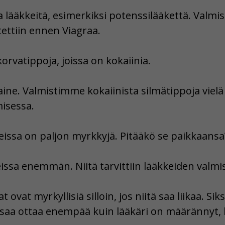
 lääkkeitä, esimerkiksi potenssilääkettä. Valmi
tettiin ennen Viagraa.
orvatippoja, joissa on kokaiinia.
ne. Valmistimme kokaiinista silmätippoja vielä 8
isessa.
eissa on paljon myrkkyjä. Pitääkö se paikkaansa
issa enemmän. Niitä tarvittiin lääkkeiden valm
ovat myrkyllisiä silloin, jos niitä saa liikaa. Si
i saa ottaa enempää kuin lääkäri on määrännyt, k