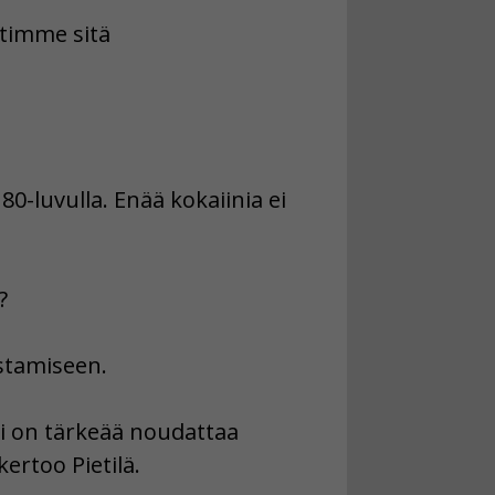
stimme sitä
0-luvulla. Enää kokaiinia ei
?
istamiseen.
ksi on tärkeää noudattaa
ertoo Pietilä.