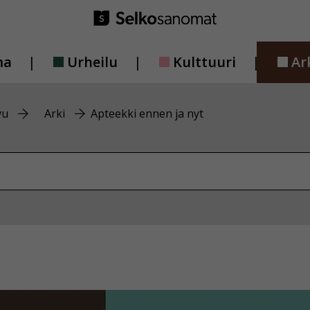
ma
Urheilu
Kulttuuri
Ar
vu
Arki
Apteekki ennen ja nyt
vustolta