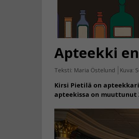
Apteekki en
Teksti: Maria Östelund
Kuva: 
Kirsi Pietilä on apteekkar
apteekissa on muuttunut 