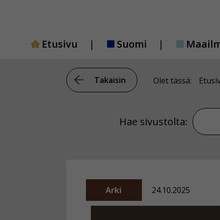
Siirry
sisältöön
Etusivu
Suomi
Maail
Takaisin
Olet tässä:
Etusi
Hae si
Hae sivustolta:
Arki
24.10.2025