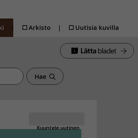
ki
Arkisto
Uutisia kuvilla
Hae
Kuuntele uutinen