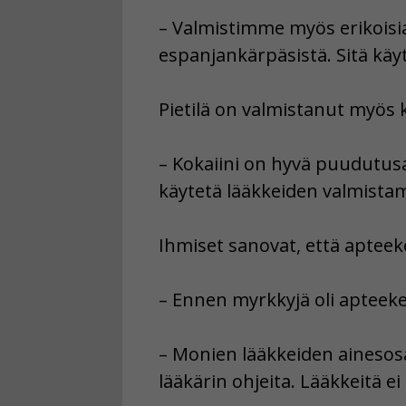
– Valmistimme myös erikoisia
espanjankärpäsistä. Sitä käy
Pietilä on valmistanut myös k
– Kokaiini on hyvä puudutusai
käytetä lääkkeiden valmistam
Ihmiset sanovat, että apteek
– Ennen myrkkyjä oli apteeke
– Monien lääkkeiden ainesosat 
lääkärin ohjeita. Lääkkeitä e