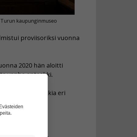
lä / Turun kaupunginmuseo
almistui proviisoriksi vuonna
uonna 2020 hän aloitti
ta vanha apteekki.
ka monta apteekkia eri
 Evästeiden
peita.
a.