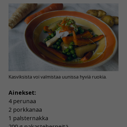
Kasviksista voi valmistaa uunissa hyviä ruokia.
Ainekset:
4 perunaa
2 porkkanaa
1 palsternakka
200 g pakasteherneitä