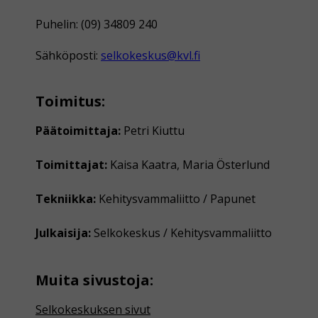
Puhelin: (09) 34809 240
Sähköposti:
selkokeskus@kvl.fi
Toimitus:
Päätoimittaja:
Petri Kiuttu
Toimittajat:
Kaisa Kaatra, Maria Österlund
Tekniikka:
Kehitysvammaliitto / Papunet
Julkaisija:
Selkokeskus / Kehitysvammaliitto
Muita sivustoja:
Selkokeskuksen sivut