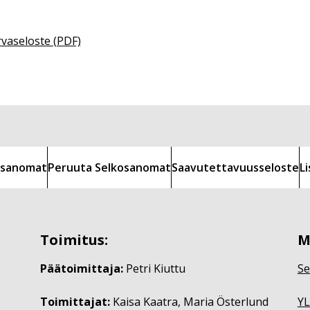
rvaseloste (PDF)
kosanomat
Peruuta Selkosanomat
Saavutettavuusseloste
L
Toimitus:
M
Päätoimittaja:
Petri Kiuttu
Se
Toimittajat:
Kaisa Kaatra, Maria Österlund
YL