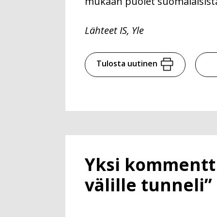
mukaan puolet suomalaisista 
Lähteet IS, Yle
Tulosta uutinen
Yksi kommentti 
välille tunneli”