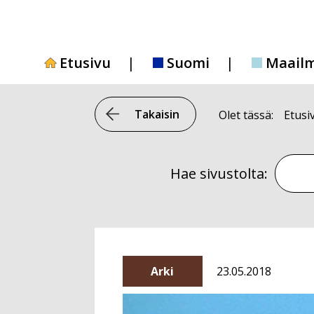
Siirry
sisältöön
Etusivu
Suomi
Maail
Takaisin
Olet tässä:
Etusi
Hae si
Hae sivustolta:
Arki
23.05.2018