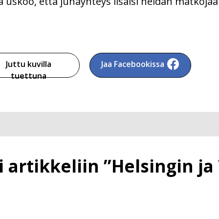
uskoo, että junayhteys lisäisi heidän matkojaa
Juttu kuvilla
Jaa Facebookissa
tuettuna
artikkeliin ”Helsingin ja