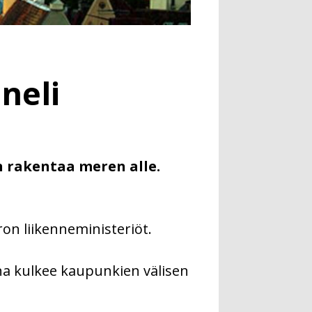
nneli
n rakentaa meren alle.
on liikenneministeriöt.
na kulkee kaupunkien välisen