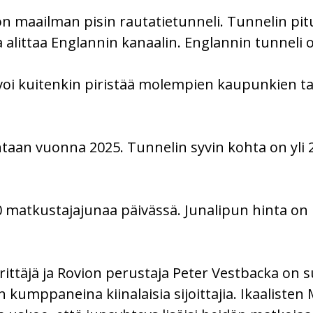
n maailman pisin rautatietunneli. Tunnelin pitu
 alittaa Englannin kanaalin. Englannin tunneli o
e voi kuitenkin piristää molempien kaupunkien ta
ntaan vuonna 2025. Tunnelin syvin kohta on yli
0 matkustajajunaa päivässä. Junalipun hinta on
ittäjä ja Rovion perustaja Peter Vestbacka on s
n kumppaneina kiinalaisia sijoittajia. Ikaaliste