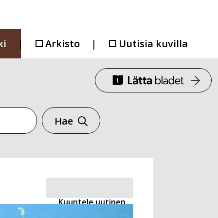
ki
Arkisto
Uutisia kuvilla
Hae
Kuuntele uutinen