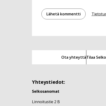
Tietotu
Ota yhteyttä
Tilaa Sel
Yhteystiedot:
Selkosanomat
Linnoitustie 2 B