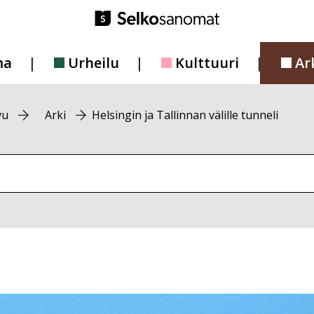
ma
Urheilu
Kulttuuri
Ar
vu
Arki
Helsingin ja Tallinnan välille tunneli
vustolta