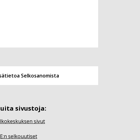
isätietoa Selkosanomista
uita sivustoja:
lkokeskuksen sivut
E:n selkouutiset