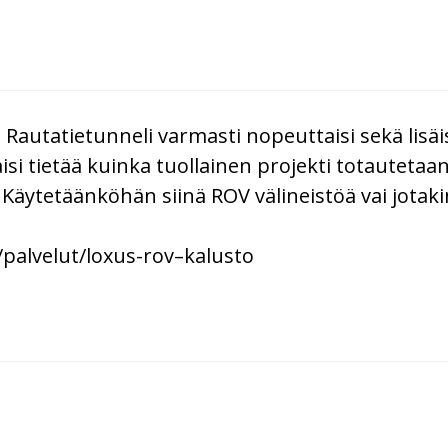
 Rautatietunneli varmasti nopeuttaisi sekä lisäis
taisi tietää kuinka tuollainen projekti totautetaa
Käytetäänköhän siinä ROV välineistöä vai jotak
/palvelut/loxus-rov–kalusto