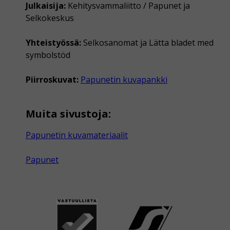
Julkaisija:
Kehitysvammaliitto / Papunet ja
Selkokeskus
Yhteistyössä:
Selkosanomat ja Lätta bladet med
symbolstöd
Piirroskuvat:
Papunetin kuvapankki
Muita sivustoja:
Papunetin kuvamateriaalit
Papunet