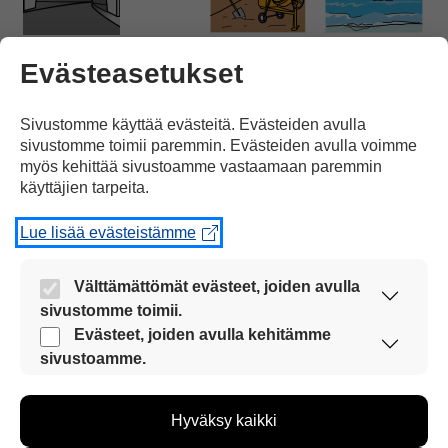
Tunneli
aiotaan
rakentaa
meren
Evästeasetukset
Sivustomme käyttää evästeitä. Evästeiden avulla
sivustomme toimii paremmin. Evästeiden avulla voimme
myös kehittää sivustoamme vastaamaan paremmin
käyttäjien tarpeita.
alle.
Lue lisää evästeistämme
Välttämättömät evästeet, joiden avulla
sivustomme toimii.
Nämä evästeet ovat aina käytössä, jotta
Evästeet, joiden avulla kehitämme
Jos
suunnitelmat toteutuvat,
sivustoamme voi käyttää sujuvasti ja turvallisesti.
sivustoamme.
Näiden evästeiden avulla keräämme tietoa, miten
sivustoamme käytetään. Tiedon avulla voimme
Hyväksy kaikki
kehittää sivustoamme vastaamaan paremmin
käyttäjien tarpeita. Tietoa kerätään esimerkiksi