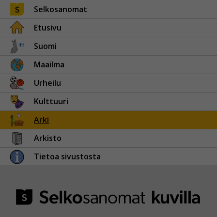
Selkosanomat
Etusivu
Suomi
Maailma
Urheilu
Kulttuuri
Arki
Arkisto
Tietoa sivustosta