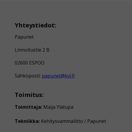
Yhteystiedot:
Papunet
Linnoitustie 2 B
02600 ESPOO
Sähköposti:
papunet@kvl.fi
Toimitus:
Toimittaja:
Maija Ylätupa
Tekniikka:
Kehitysvammaliitto / Papunet