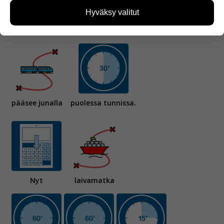
kävijämääristä ja siitä, mitä sivuja käytetään ja
Hyväksy valitut
miten sivuilla liikutaan. Emme kuitenkaan kerää
henkilötietoja kuten nimiä, eikä tietoja voi yhdistää
tulevaisuudessa
Helsingistä Tallinnaan
yksittäiseen käyttäjään.
Voit valita, hyväksytkö näiden evästeiden käytön.
pääsee junalla
puolessa tunnissa.
Nyt
laivamatka