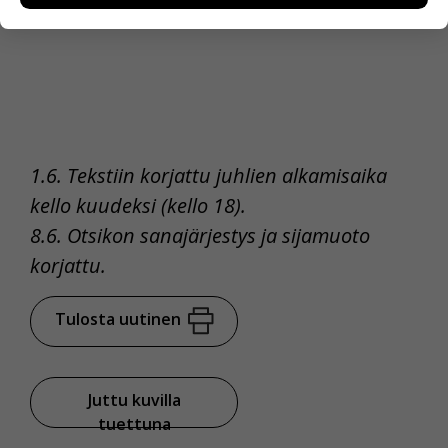
henkilötietoja kuten nimiä, eikä tietoja voi yhdistää
yksittäiseen käyttäjään.
Voit valita, hyväksytkö näiden evästeiden käytön.
1.6. Tekstiin korjattu juhlien alkamisaika
kello kuudeksi (kello 18).
8.6. Otsikon sanajärjestys ja sijamuoto
korjattu.
Tulosta uutinen
Juttu kuvilla
tuettuna