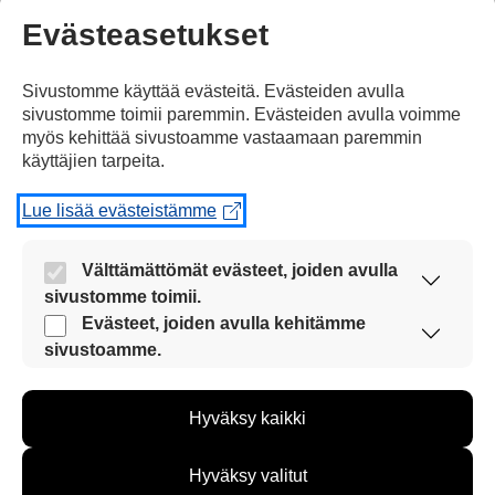
Evästeasetukset
Sveitsin pelaajat olivat pettyneitä finaalin jälkeen
sunnuntaina 31.5. Sveitsi voitti jääkiekon MM-
Sivustomme käyttää evästeitä. Evästeiden avulla
kisoissa hopeaa.
sivustomme toimii paremmin. Evästeiden avulla voimme
myös kehittää sivustoamme vastaamaan paremmin
käyttäjien tarpeita.
Lue lisää evästeistämme
Välttämättömät evästeet, joiden avulla
sivustomme toimii.
Nämä evästeet ovat aina käytössä, jotta
Evästeet, joiden avulla kehitämme
sivustoamme voi käyttää sujuvasti ja turvallisesti.
sivustoamme.
Näiden evästeiden avulla keräämme tietoa, miten
sivustoamme käytetään. Tiedon avulla voimme
Hyväksy kaikki
kehittää sivustoamme vastaamaan paremmin
käyttäjien tarpeita. Tietoa kerätään esimerkiksi
kävijämääristä ja siitä, mitä sivuja käytetään ja
Hyväksy valitut
miten sivuilla liikutaan. Emme kuitenkaan kerää