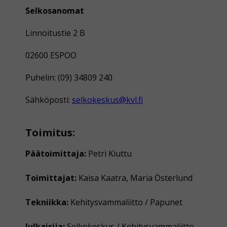
Selkosanomat
Linnoitustie 2 B
02600 ESPOO
Puhelin: (09) 34809 240
Sähköposti:
selkokeskus@kvl.fi
Toimitus:
Päätoimittaja:
Petri Kiuttu
Toimittajat:
Kaisa Kaatra, Maria Österlund
Tekniikka:
Kehitysvammaliitto / Papunet
Julkaisija:
Selkokeskus / Kehitysvammaliitto