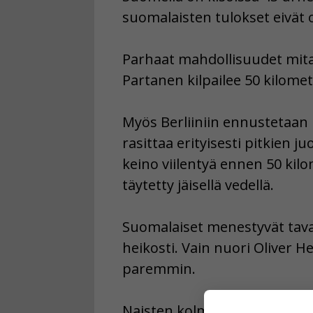
suomalaisten tulokset eivät o
Parhaat mahdollisuudet mital
Partanen kilpailee 50 kilomet
Myös Berliiniin ennustetaan
rasittaa erityisesti pitkien j
keino viilentyä ennen 50 kilo
täytetty jäisellä vedellä.
Suomalaiset menestyvät tava
heikosti. Vain nuori Oliver H
paremmin.
Naisten kolmiloikassa Kristi