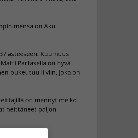
lempinimensä on Aku.
 +37 asteeseen. Kuumuus
i-Matti Partasella on hyvä
en pukeutuu liiviin, joka on
eittäjillä on mennyt melko
at heittäneet paljon
yllättää miesten