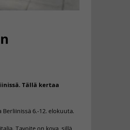
an
inissä. Tällä kertaa
erliinissä 6.‑12. elokuuta.
lia. Tavoite on kova, sillä