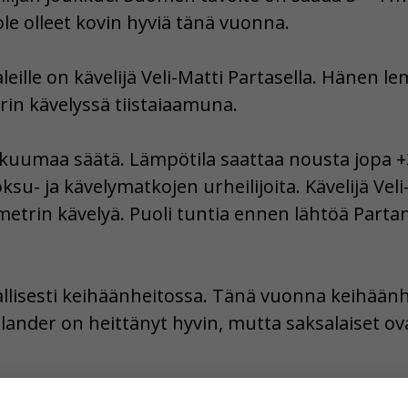
le olleet kovin hyviä tänä vuonna.
eille on kävelijä Veli-Matti Partasella. Hänen 
rin kävelyssä tiistaiaamuna.
 kuumaa säätä. Lämpötila saattaa nousta jopa
uoksu- ja kävelymatkojen urheilijoita. Kävelijä Vel
metrin kävelyä. Puoli tuntia ennen lähtöä Partan
llisesti keihäänheitossa. Tänä vuonna keihäänh
elander on heittänyt hyvin, mutta saksalaiset ov
ina Mäkelä saattaa menestyä. Simo Lipsanen voi 