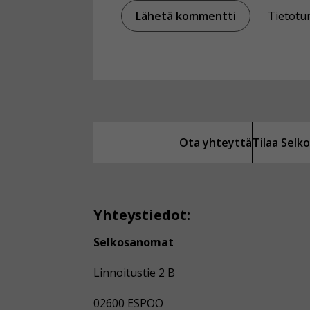
Tietotu
Ota yhteyttä
Tilaa Sel
Yhteystiedot:
Selkosanomat
Linnoitustie 2 B
02600 ESPOO