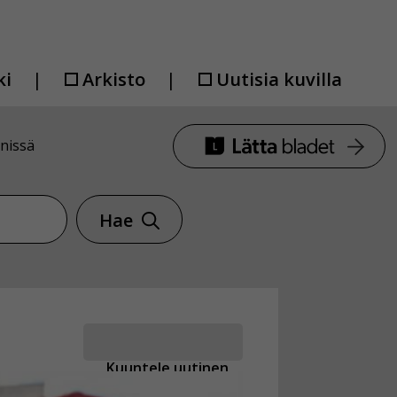
ki
Arkisto
Uutisia kuvilla
inissä
Hae
Kuuntele uutinen