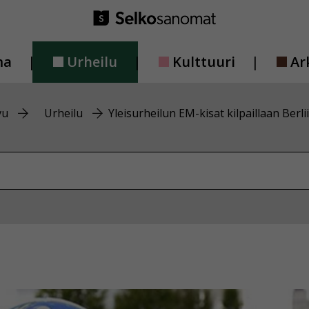
ma
Urheilu
Kulttuuri
Ar
vu
Urheilu
Yleisurheilun EM-kisat kilpaillaan Berli
vustolta