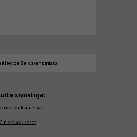
isätietoa Selkosanomista
uita sivustoja:
lkokeskuksen sivut
E:n selkouutiset