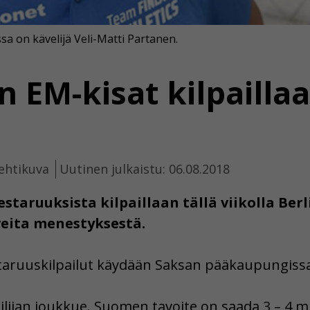
a on kävelijä Veli-Matti Partanen.
n EM-kisat kilpailla
ehtikuva
Uutinen julkaistu: 06.08.2018
taruuksista kilpaillaan tällä viikolla Berli
veita menestyksestä.
aruuskilpailut käydään Saksan pääkaupungissa B
lijan joukkue. Suomen tavoite on saada 3 – 4 mita