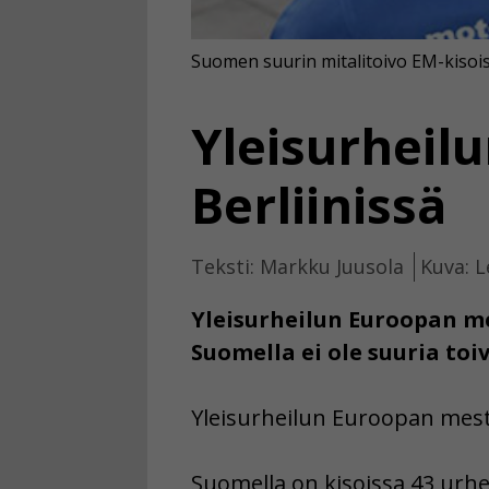
Suomen suurin mitalitoivo EM-kisoiss
Yleisurheilu
Berliinissä
Teksti: Markku Juusola
Kuva: L
Yleisurheilun Euroopan mes
Suomella ei ole suuria toi
Yleisurheilun Euroopan mest
Suomella on kisoissa 43 urhei