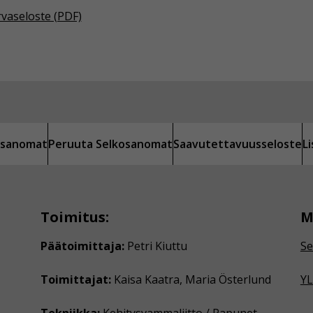
rvaseloste (PDF)
kosanomat
Peruuta Selkosanomat
Saavutettavuusseloste
L
Toimitus:
M
Päätoimittaja:
Petri Kiuttu
Se
Toimittajat:
Kaisa Kaatra, Maria Österlund
YL