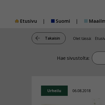
Siirry
sisältöön
Etusivu
Suomi
Maail
Takaisin
Olet tässä:
Etusi
Hae si
Hae sivustolta:
Urheilu
06.08.2018