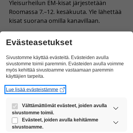
Yleisurheilun EM-kisat järjestetään
Roomassa 7.–12. kesäkuuta. Yle lähettää
kisat suorana omilla kanavillaan.
Evästeasetukset
Sivustomme käyttää evästeitä. Evästeiden avulla
sivustomme toimii paremmin. Evästeiden avulla voimme
myös kehittää sivustoamme vastaamaan paremmin
käyttäjien tarpeita.
Lue lisää evästeistämme
Välttämättömät evästeet, joiden avulla
Topi Raitanen on 3 000 metrin estejuoksun
sivustomme toimii.
hallitseva Euroopan mestai. Raitanen kuitenkin
Nämä evästeet ovat aina käytössä, jotta
Evästeet, joiden avulla kehitämme
loukkasi nilkkansa ennen kisoja, joten hänen
sivustoamme voi käyttää sujuvasti ja turvallisesti.
sivustoamme.
kuntonsa on arvoitus. Kuva: Lehtikuva / Emmi