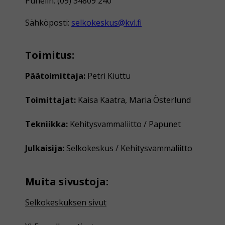
Puhelin: (09) 34809 240
Sähköposti:
selkokeskus@kvl.fi
Toimitus:
Päätoimittaja:
Petri Kiuttu
Toimittajat:
Kaisa Kaatra, Maria Österlund
Tekniikka:
Kehitysvammaliitto / Papunet
Julkaisija:
Selkokeskus / Kehitysvammaliitto
Muita sivustoja:
Selkokeskuksen sivut