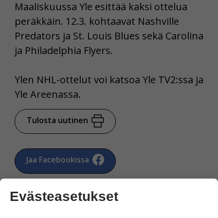
Maaliskuussa Yle esittää kaksi ottelua
peräkkäin. 12.3. kohtaavat Nashville
Predators ja St. Louis Blues sekä Carolina
ja Philadelphia Flyers.
Ylen NHL-ottelut voi katsoa Yle TV2:ssa ja
Yle Areenassa.
Tulosta uutinen
Jaa Facebookissa
Evästeasetukset