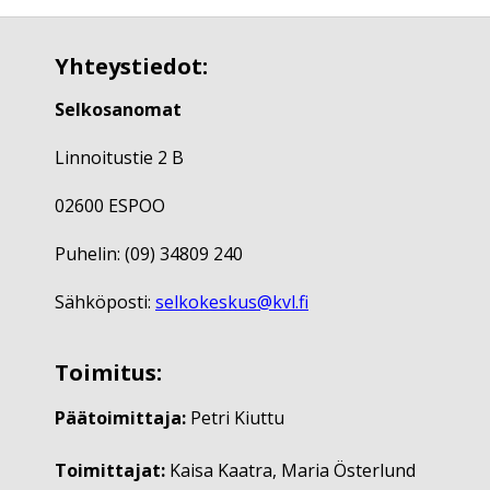
Yhteystiedot:
Selkosanomat
Linnoitustie 2 B
02600 ESPOO
Puhelin: (09) 34809 240
Sähköposti:
selkokeskus@kvl.fi
Toimitus:
Päätoimittaja:
Petri Kiuttu
Toimittajat:
Kaisa Kaatra, Maria Österlund