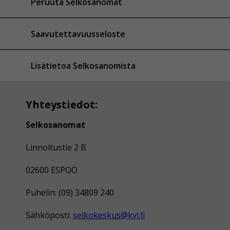
Peruuta Selkosanomat
Saavutettavuusseloste
Lisätietoa Selkosanomista
Yhteystiedot:
Selkosanomat
Linnoitustie 2 B
02600 ESPOO
Puhelin: (09) 34809 240
Sähköposti:
selkokeskus@kvl.fi