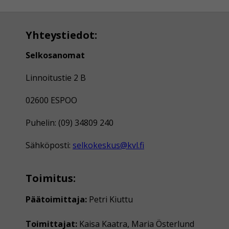
Yhteystiedot:
Selkosanomat
Linnoitustie 2 B
02600 ESPOO
Puhelin: (09) 34809 240
Sähköposti:
selkokeskus@kvl.fi
Toimitus:
Päätoimittaja:
Petri Kiuttu
Toimittajat:
Kaisa Kaatra, Maria Österlund