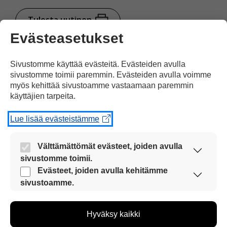
Tulosta uutinen
Evästeasetukset
Jaa Facebookissa
Sivustomme käyttää evästeitä. Evästeiden avulla
sivustomme toimii paremmin. Evästeiden avulla voimme
myös kehittää sivustoamme vastaamaan paremmin
käyttäjien tarpeita.
Lue lisää evästeistämme
Välttämättömät evästeet, joiden avulla
Kommentoi
sivustomme toimii.
Nämä evästeet ovat aina käytössä, jotta
Evästeet, joiden avulla kehitämme
Voit kirjoittaa mielipiteesi
sivustoamme voi käyttää sujuvasti ja turvallisesti.
sivustoamme.
uutisesta
Näiden evästeiden avulla keräämme tietoa, miten
sivustoamme käytetään. Tiedon avulla voimme
kommenttilaatikkoon.
Hyväksy kaikki
kehittää sivustoamme vastaamaan paremmin
Sinun pitää kirjoittaa myös
käyttäjien tarpeita. Tietoa kerätään esimerkiksi