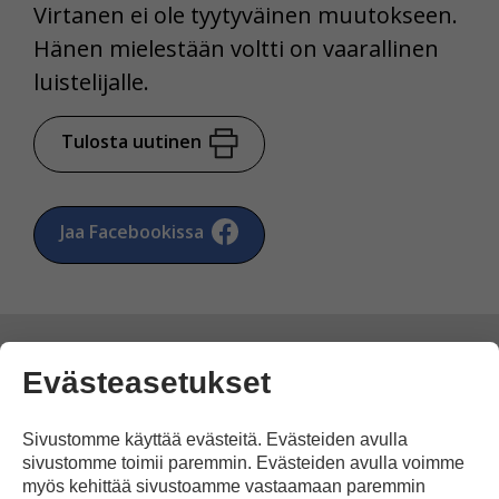
Virtanen ei ole tyytyväinen muutokseen.
Hänen mielestään voltti on vaarallinen
luistelijalle.
Tulosta uutinen
Jaa Facebookissa
Evästeasetukset
Kommentoi
Sivustomme käyttää evästeitä. Evästeiden avulla
sivustomme toimii paremmin. Evästeiden avulla voimme
Voit kirjoittaa mielipiteesi
myös kehittää sivustoamme vastaamaan paremmin