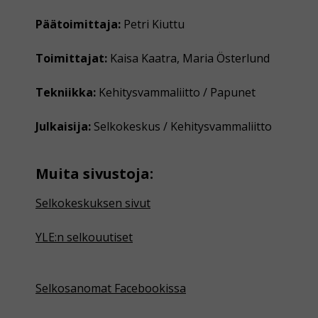
Päätoimittaja:
Petri Kiuttu
Toimittajat:
Kaisa Kaatra, Maria Österlund
Tekniikka:
Kehitysvammaliitto / Papunet
Julkaisija:
Selkokeskus / Kehitysvammaliitto
Muita sivustoja:
Selkokeskuksen sivut
YLE:n selkouutiset
Selkosanomat Facebookissa