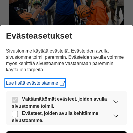
Evästeasetukset
Lauri Markkanen jakoi nimikirjoituksia Helsinki-
Vantaan lentoasemalla.
Sivustomme käyttää evästeitä. Evästeiden avulla
sivustomme toimii paremmin. Evästeiden avulla voimme
myös kehittää sivustoamme vastaamaan paremmin
käyttäjien tarpeita.
Lue lisää evästeistämme
Välttämättömät evästeet, joiden avulla
sivustomme toimii.
Nämä evästeet ovat aina käytössä, jotta
Evästeet, joiden avulla kehitämme
sivustoamme voi käyttää sujuvasti ja turvallisesti.
sivustoamme.
Näiden evästeiden avulla keräämme tietoa, miten