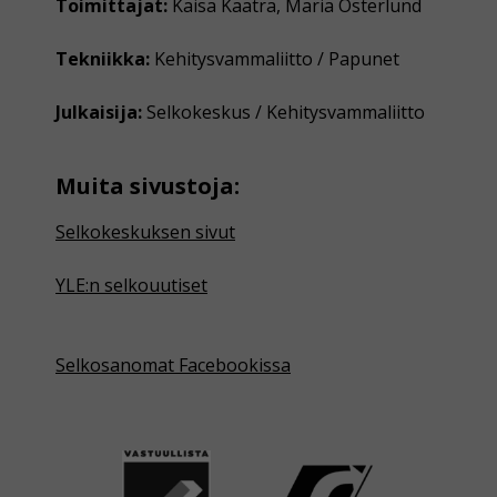
Toimittajat:
Kaisa Kaatra, Maria Österlund
Tekniikka:
Kehitysvammaliitto / Papunet
Julkaisija:
Selkokeskus / Kehitysvammaliitto
Muita sivustoja:
Selkokeskuksen sivut
YLE:n selkouutiset
Selkosanomat Facebookissa