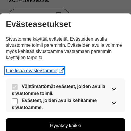
Tulosta uutinen
Evästeasetukset
Jaa Facebookissa
Sivustomme käyttää evästeitä. Evästeiden avulla
sivustomme toimii paremmin. Evästeiden avulla voimme
myös kehittää sivustoamme vastaamaan paremmin
käyttäjien tarpeita.
Lue lisää evästeistämme
Välttämättömät evästeet, joiden avulla
Kommentoi
sivustomme toimii.
Nämä evästeet ovat aina käytössä, jotta
Evästeet, joiden avulla kehitämme
Voit kirjoittaa mielipiteesi
sivustoamme voi käyttää sujuvasti ja turvallisesti.
sivustoamme.
Näiden evästeiden avulla keräämme tietoa, miten
uutisesta
sivustoamme käytetään. Tiedon avulla voimme
kommenttilaatikkoon.
Hyväksy kaikki
kehittää sivustoamme vastaamaan paremmin