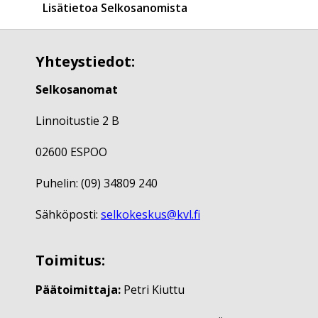
Lisätietoa Selkosanomista
Yhteystiedot:
Selkosanomat
Linnoitustie 2 B
02600 ESPOO
Puhelin: (09) 34809 240
Sähköposti:
selkokeskus@kvl.fi
Toimitus:
Päätoimittaja:
Petri Kiuttu