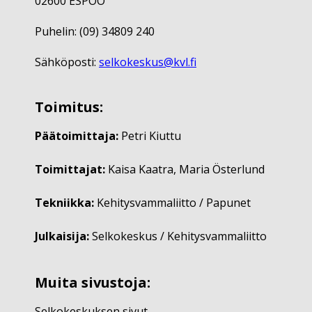
02600 ESPOO
Puhelin: (09) 34809 240
Sähköposti:
selkokeskus@kvl.fi
Toimitus:
Päätoimittaja:
Petri Kiuttu
Toimittajat:
Kaisa Kaatra, Maria Österlund
Tekniikka:
Kehitysvammaliitto / Papunet
Julkaisija:
Selkokeskus / Kehitysvammaliitto
Muita sivustoja:
Selkokeskuksen sivut