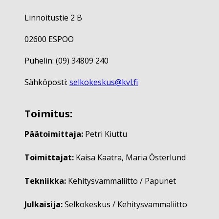
Linnoitustie 2 B
02600 ESPOO
Puhelin: (09) 34809 240
Sähköposti:
selkokeskus@kvl.fi
Toimitus:
Päätoimittaja:
Petri Kiuttu
Toimittajat:
Kaisa Kaatra, Maria Österlund
Tekniikka:
Kehitysvammaliitto / Papunet
Julkaisija:
Selkokeskus / Kehitysvammaliitto