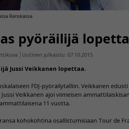
nssa Ranskassa.
s pyöräilijä lopett
htikuva
Uutinen julkaistu: 07.10.2015
jä Jussi Veikkanen lopettaa.
anskalaiseen FDJ-pyöräilytalliin. Veikkanen edu
 Jussi Veikkanen ajoi viimeisen ammattilaiskisa
ammattilaisena 11 vuotta.
ransa kohokohtina osallistumisiaan Tour de Fra