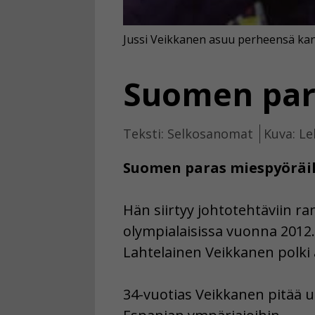
Jussi Veikkanen asuu perheensä ka
Suomen para
Teksti: Selkosanomat
Kuva: Le
Suomen paras miespyöräili
Hän siirtyy johtotehtäviin r
olympialaisissa vuonna 2012.
Lahtelainen Veikkanen polki 
34-vuotias Veikkanen pitää u