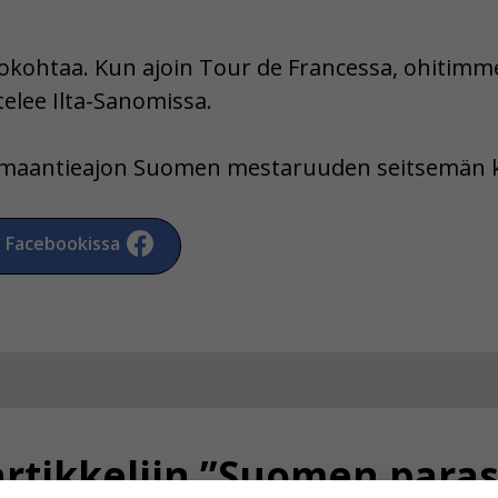
ohtaa. Kun ajoin Tour de Francessa, ohitimme
elee Ilta-Sanomissa.
a maantieajon Suomen mestaruuden seitsemän k
a Facebookissa
rtikkeliin ”Suomen paras 