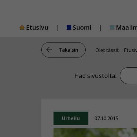
Siirry
sisältöön
Etusivu
Suomi
Maail
Takaisin
Olet tässä:
Etusi
Hae si
Hae sivustolta:
Urheilu
07.10.2015