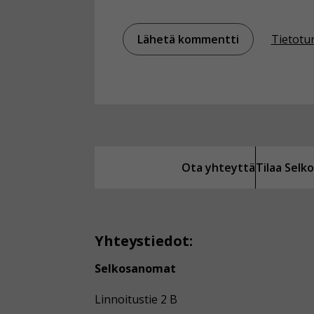
Tietotu
Ota yhteyttä
Tilaa Sel
Yhteystiedot:
Selkosanomat
Linnoitustie 2 B