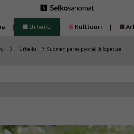
ma
Urheilu
Kulttuuri
Ar
vu
Urheilu
Suomen paras pyöräilijä lopettaa
vustolta