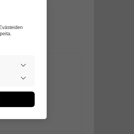
 Evästeiden
peita.
urvallisesti.
edon avulla
toa kerätään
ikutaan. Emme
seen