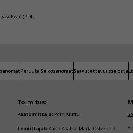
rvaseloste (PDF)
kosanomat
Peruuta Selkosanomat
Saavutettavuusseloste
L
Toimitus:
M
Päätoimittaja:
Petri Kiuttu
Se
Toimittajat:
Kaisa Kaatra, Maria Österlund
YL