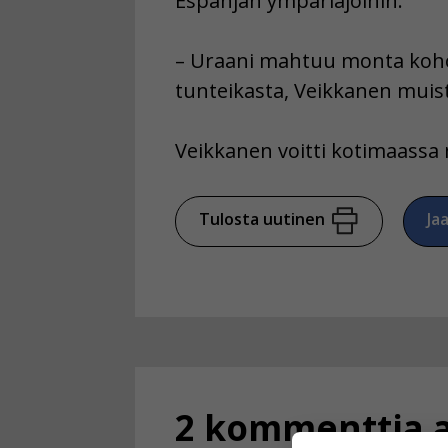
Espanjan ympäriajoihin.
– Uraani mahtuu monta kohok
tunteikasta, Veikkanen muist
Veikkanen voitti kotimaass
Tulosta uutinen
Ja
2 kommenttia a