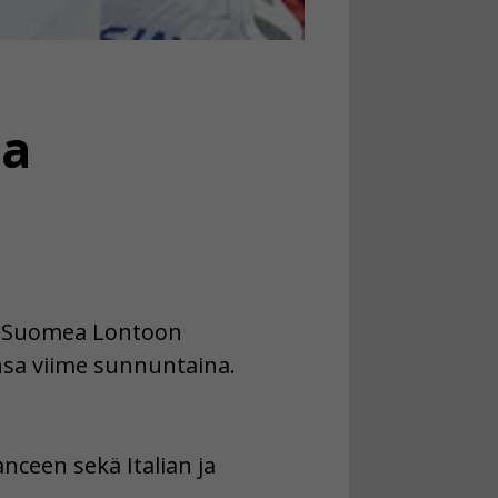
aa
sti Suomea Lontoon
nsa viime sunnuntaina.
nceen sekä Italian ja