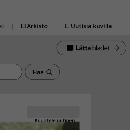
ki
Arkisto
Uutisia kuvilla
Hae
Kuuntele uutinen