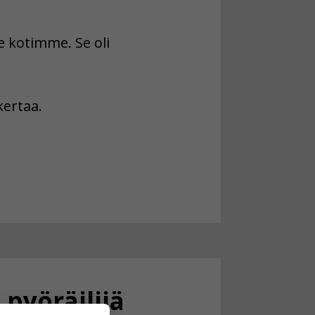
 kotimme. Se oli
ertaa.
pyöräilijä