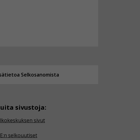
isätietoa Selkosanomista
uita sivustoja:
lkokeskuksen sivut
E:n selkouutiset