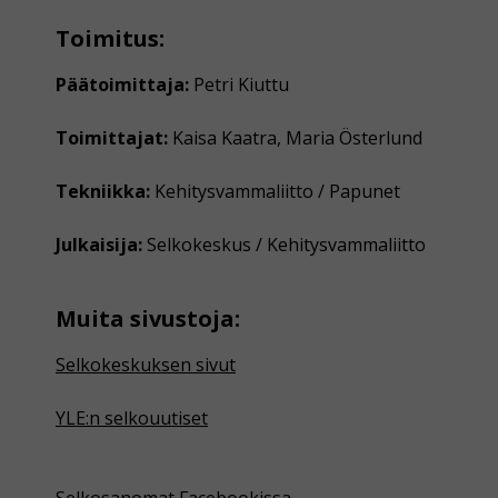
Toimitus:
Päätoimittaja:
Petri Kiuttu
Toimittajat:
Kaisa Kaatra, Maria Österlund
Tekniikka:
Kehitysvammaliitto / Papunet
Julkaisija:
Selkokeskus / Kehitysvammaliitto
Muita sivustoja:
Selkokeskuksen sivut
YLE:n selkouutiset
Selkosanomat Facebookissa