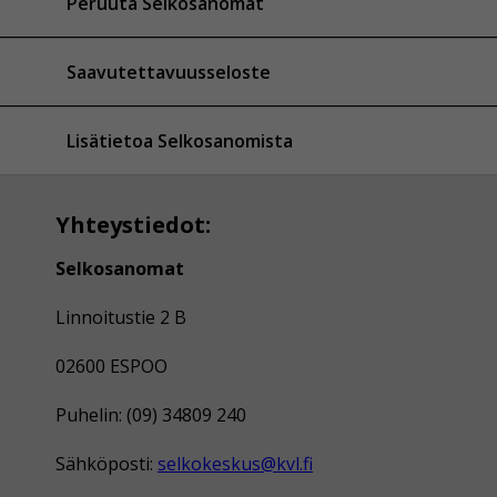
Peruuta Selkosanomat
Saavutettavuusseloste
Lisätietoa Selkosanomista
Yhteystiedot:
Selkosanomat
Linnoitustie 2 B
02600 ESPOO
Puhelin: (09) 34809 240
Sähköposti:
selkokeskus@kvl.fi