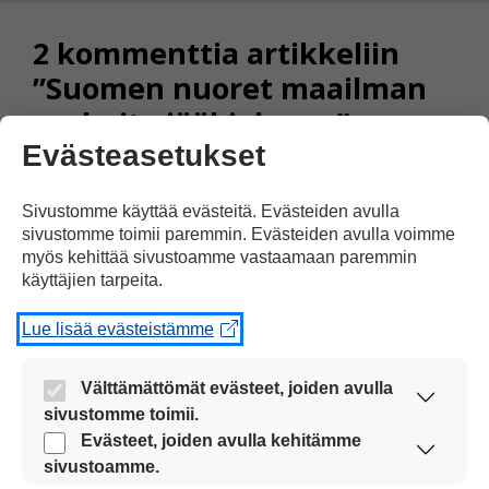
2 kommenttia artikkeliin
”Suomen nuoret maailman
parhaita jääkiekossa”
Evästeasetukset
Aleksandr Andro
Sivustomme käyttää evästeitä. Evästeiden avulla
sivustomme toimii paremmin. Evästeiden avulla voimme
07.01.2019 klo 13:24
myös kehittää sivustoamme vastaamaan paremmin
käyttäjien tarpeita.
Lue lisää evästeistämme
Onneksi olkoon
Välttämättömät evästeet, joiden avulla
Vastaa
sivustomme toimii.
Nämä evästeet ovat aina käytössä, jotta
Evästeet, joiden avulla kehitämme
sivustoamme voi käyttää sujuvasti ja turvallisesti.
sivustoamme.