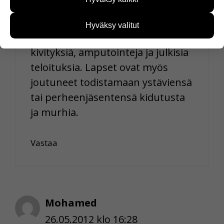
kehittää sivustoamme vastaamaan paremmin
islamistiryhmien tekemiä
käyttäjien tarpeita. Tietoa kerätään esimerkiksi
järkyttäviä
kävijämääristä ja siitä, mitä sivuja käytetään ja
Hyväksy valitut
miten sivuilla liikutaan. Emme kuitenkaan kerää
ihmisoikeusloukkauksia kuten
henkilötietoja kuten nimiä, eikä tietoja voi yhdistää
kivityksiä, amputointeja ja julkisia
yksittäiseen käyttäjään.
teloituksia. Lapset ovat myös
Voit valita, hyväksytkö näiden evästeiden käytön.
joutuneet todistamaan ystäviensä
tai perheenjäsentensä kidutusta
ja murhia.
Vastaa
Mohamed
26.05.2012 klo 16:28