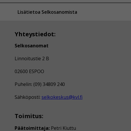
Lisätietoa Selkosanomista
Yhteystiedot:
Selkosanomat
Linnoitustie 2 B
02600 ESPOO
Puhelin: (09) 34809 240
Sähköposti:
selkokeskus@kvl.fi
Toimitus:
Päätoimittaja:
Petri Kiuttu