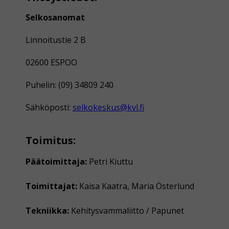
Selkosanomat
Linnoitustie 2 B
02600 ESPOO
Puhelin: (09) 34809 240
Sähköposti:
selkokeskus@kvl.fi
Toimitus:
Päätoimittaja:
Petri Kiuttu
Toimittajat:
Kaisa Kaatra, Maria Österlund
Tekniikka:
Kehitysvammaliitto / Papunet