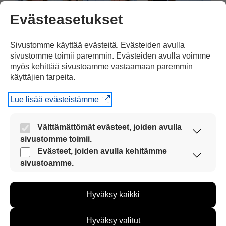
Evästeasetukset
Sivustomme käyttää evästeitä. Evästeiden avulla
sivustomme toimii paremmin. Evästeiden avulla voimme
myös kehittää sivustoamme vastaamaan paremmin
käyttäjien tarpeita.
Suomen naisten viestijoukkue iloitsi
olympiapronssista. Jasmi Joensuu (vasemmalla),
Lue lisää evästeistämme
Vilma Ryytty, Kerttu Niskanen ja Johanna Matintalo
palkintokorokkeella 14. helmikuuta. Kuva:
Lehtikuva / Markku Ulander
Välttämättömät evästeet, joiden avulla
sivustomme toimii.
Nämä evästeet ovat aina käytössä, jotta
Evästeet, joiden avulla kehitämme
sivustoamme voi käyttää sujuvasti ja turvallisesti.
sivustoamme.
Näiden evästeiden avulla keräämme tietoa, miten
sivustoamme käytetään. Tiedon avulla voimme
Hyväksy kaikki
kehittää sivustoamme vastaamaan paremmin
käyttäjien tarpeita. Tietoa kerätään esimerkiksi
Tulosta uutinen
kävijämääristä ja siitä, mitä sivuja käytetään ja
Hyväksy valitut