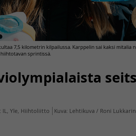
 kultaa 7,5 kilometrin kilpailussa. Karppelin sai kaksi mitalia 
iihtotavan sprintissä.
violympialaista sei
IL, Yle, Hiihtoliitto
Kuva: Lehtikuva / Roni Lukkari