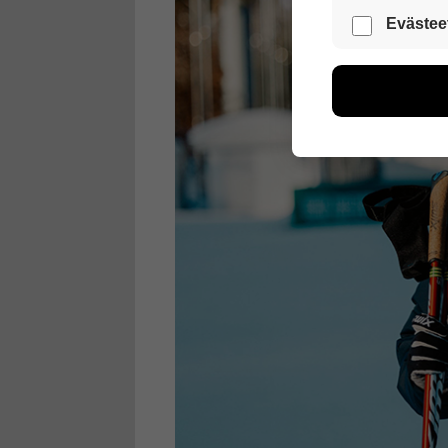
Nämä evästeet
Evästee
Näiden eväst
voimme kehit
esimerkiksi kä
kuitenkaan ker
käyttäjään.
Voit valita, 