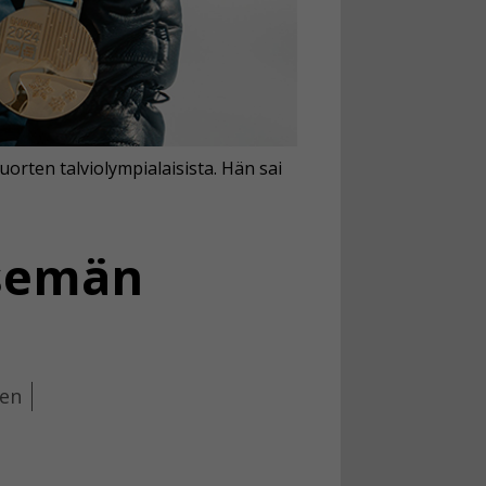
nuorten talviolympialaisista. Hän sai
tsemän
nen