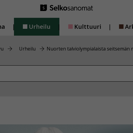
ma
Urheilu
Kulttuuri
Ar
vu
Urheilu
Nuorten talviolympialaista seitsemän m
vustolta