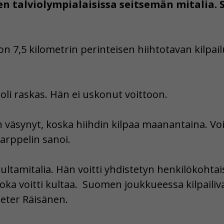
n talviolympialaisissa seitsemän mitalia. 
n 7,5 kilometrin perinteisen hiihtotavan kilpail
 oli raskas. Hän ei uskonut voittoon.
n väsynyt, koska hiihdin kilpaa maanantaina. Voit
Karppelin sanoi.
ultamitalia. Hän voitti yhdistetyn henkilökohtais
a voitti kultaa. Suomen joukkueessa kilpailiva
Peter Räisänen.