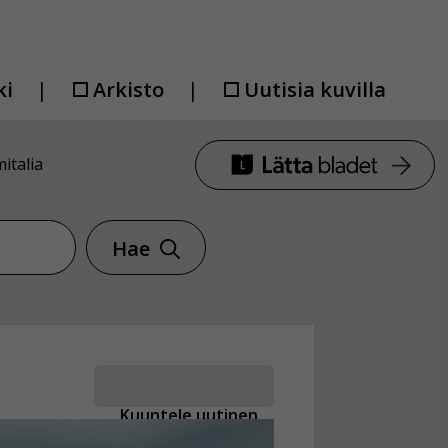
ki
Arkisto
Uutisia kuvilla
italia
Hae
Kuuntele uutinen