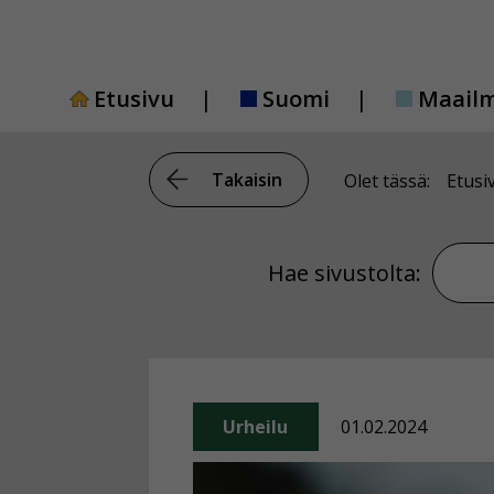
Siirry
sisältöön
Etusivu
Suomi
Maail
Takaisin
Olet tässä:
Etusi
Hae si
Hae sivustolta:
Urheilu
01.02.2024