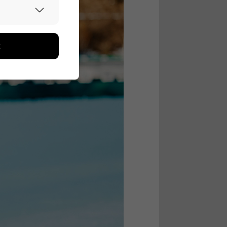
urvallisesti.
edon avulla
toa kerätään
ikutaan. Emme
seen