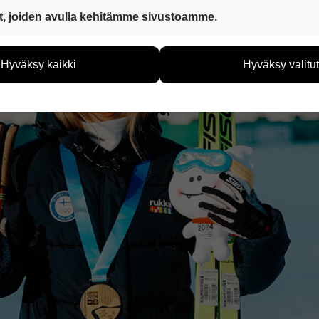
 ovat aina käytössä, jotta sivustoamme voi käyttää sujuvasti ja t
t, joiden avulla kehitämme sivustoamme.
eiden avulla keräämme tietoa, miten sivustoamme käytetään. Ti
tää sivustoamme vastaamaan paremmin käyttäjien tarpeita. Tie
Hyväksy kaikki
Hyväksy valitut
vijämääristä ja siitä, mitä sivuja käytetään ja miten sivuilla li
ää henkilötietoja kuten nimiä, eikä tietoja voi yhdistää yksittäi
hyväksytkö näiden evästeiden käytön.