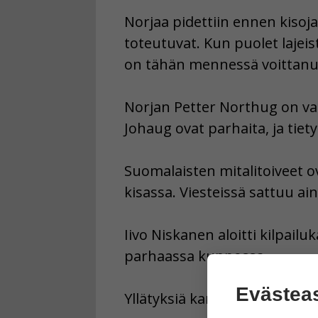
Norjaa pidettiin ennen kisoj
toteutuvat. Kun puolet lajeist
on tähän mennessä voittanut
Norjan Petter Northug on vah
Johaug ovat parhaita, ja tietys
Suomalaisten mitalitoiveet ov
kisassa. Viesteissä sattuu ain
Iivo Niskanen aloitti kilpailu
parhaassa kunnossa.
Evästea
Yllätyksiä kannattaa odottaa.