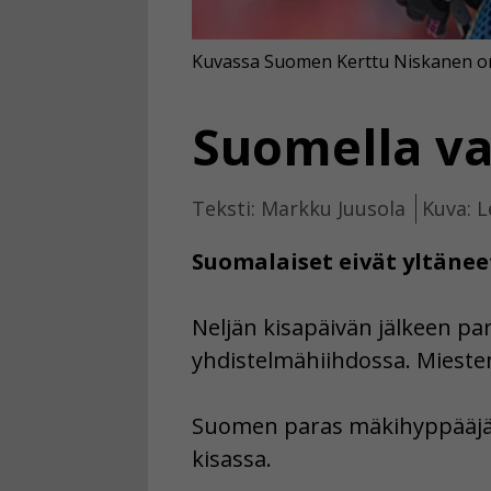
Kuvassa Suomen Kerttu Niskanen on 
Suomella va
Teksti: Markku Juusola
Kuva: L
Suomalaiset eivät yltänee
Neljän kisapäivän jälkeen pa
yhdistelmähiihdossa. Miesten p
Suomen paras mäkihyppääjä o
kisassa.