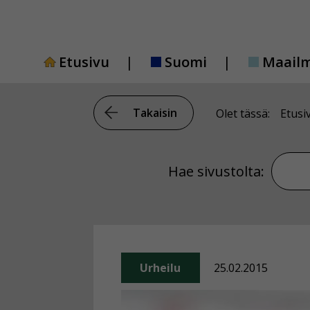
Siirry
sisältöön
Etusivu
Suomi
Maail
Takaisin
Olet tässä:
Etusi
Hae si
Hae sivustolta:
Urheilu
25.02.2015