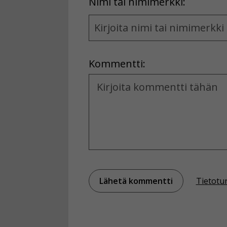
First
Nimi tai nimimerkki:
Name
and
Location
Kommentti:
Kommentti
Tietotu