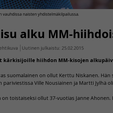
vauhdissa naisten yhdistelmäkilpailussa.
isu alku MM-hiihdoi
ehtikuva
Uutinen julkaistu: 25.02.2015
t kärkisijoille hiihdon MM-kisojen alkupäiv
ras suomalainen on ollut Kerttu Niskanen. Hän si
ariviestissa Ville Nousiainen ja Martti Jylhä oli
n toistaiseksi ollut 37-vuotias Janne Ahonen.