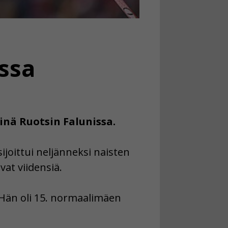
ssa
inä Ruotsin Falunissa.
joittui neljänneksi naisten
vat viidensiä.
 Hän oli 15. normaalimäen