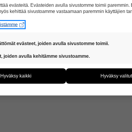
tää evästeitä. Evästeiden avulla sivustomme toimii paremmin.
yös kehittää sivustoamme vastaamaan paremmin käyttäjien tar
eistämme
a Facebookissa
ttömät evästeet, joiden avulla sivustomme toimii.
 ovat aina käytössä, jotta sivustoamme voi käyttää sujuvasti ja t
t, joiden avulla kehitämme sivustoamme.
eiden avulla keräämme tietoa, miten sivustoamme käytetään. Ti
tää sivustoamme vastaamaan paremmin käyttäjien tarpeita. Tie
Hyväksy kaikki
Hyväksy valitut
vijämääristä ja siitä, mitä sivuja käytetään ja miten sivuilla li
ää henkilötietoja kuten nimiä, eikä tietoja voi yhdistää yksittäi
 artikkeliin ”Suomella va
hyväksytkö näiden evästeiden käytön.