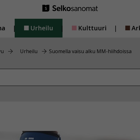
ma
Urheilu
Kulttuuri
Ar
vu
Urheilu
Suomella vaisu alku MM-hiihdoissa
vustolta