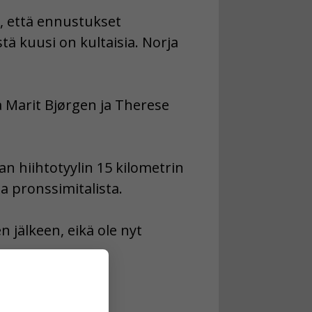
ä, että ennustukset
stä kuusi on kultaisia. Norja
 Marit Bjørgen ja Therese
an hiihtotyylin 15 kilometrin
ta pronssimitalista.
n jälkeen, eikä ole nyt
.