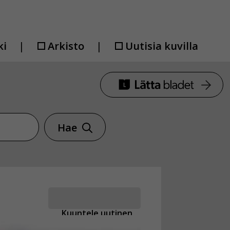
ki
Arkisto
Uutisia kuvilla
Hae
Kuuntele uutinen