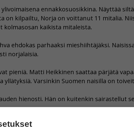
a ylivoimaisena ennakkosuosikkina. Näyttää silt
a on kilpailtu, Norja on voittanut 11 mitalia. Nii
 kolmasosan kaikista mitaleista.
va ehdokas parhaaksi mieshiihtäjäksi. Naisissa
ti norjalaisia.
at pieniä. Matti Heikkinen saattaa pärjätä vapa
a yllätyksiä. Varsinkin Suomen naisilla on toivei
kauden hienosti. Hän on kuitenkin sairastellut se
setukset
 Kisat jatkuvat sunnuntaihin 1. maaliskuuta asti