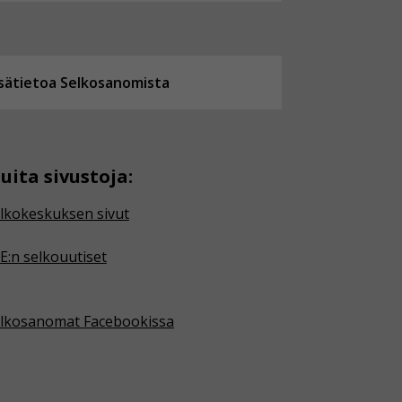
isätietoa Selkosanomista
uita sivustoja:
lkokeskuksen sivut
E:n selkouutiset
lkosanomat Facebookissa