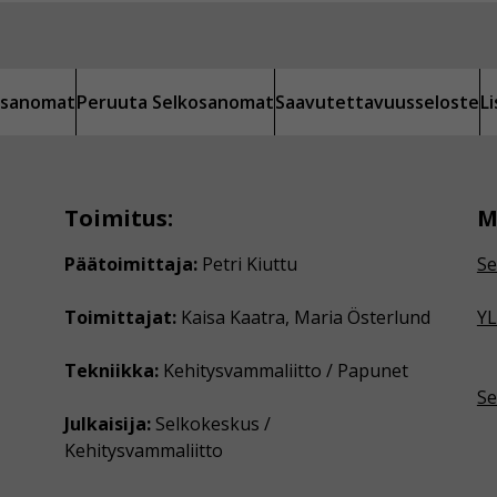
kosanomat
Peruuta Selkosanomat
Saavutettavuusseloste
L
Toimitus:
M
Päätoimittaja:
Petri Kiuttu
Se
Toimittajat:
Kaisa Kaatra, Maria Österlund
YL
Tekniikka:
Kehitysvammaliitto / Papunet
Se
Julkaisija:
Selkokeskus /
Kehitysvammaliitto