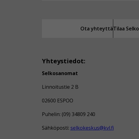
Ota yhteyttä
Tilaa Sel
Yhteystiedot:
Selkosanomat
Linnoitustie 2 B
02600 ESPOO
Puhelin: (09) 34809 240
Sähköposti:
selkokeskus@kvl.fi