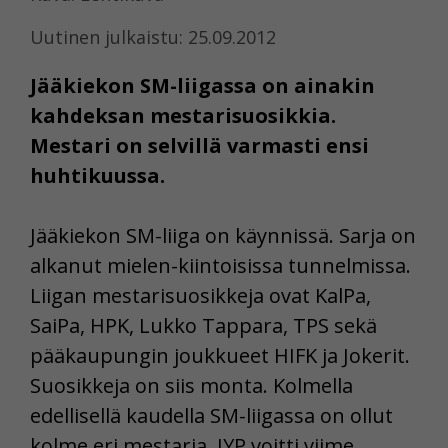
Uutinen julkaistu: 25.09.2012
Jääkiekon SM-liigassa on ainakin
kahdeksan mestarisuosikkia.
Mestari on selvillä varmasti ensi
huhtikuussa.
Jääkiekon SM-liiga on käynnissä. Sarja on
alkanut mielen-kiintoisissa tunnelmissa.
Liigan mestarisuosikkeja ovat KalPa,
SaiPa, HPK, Lukko Tappara, TPS sekä
pääkaupungin joukkueet HIFK ja Jokerit.
Suosikkeja on siis monta. Kolmella
edellisellä kaudella SM-liigassa on ollut
kolme eri mestaria. JYP voitti viime