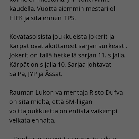
kaudella. Vuotta aiemmin mestari oli
HIFK ja sitä ennen TPS.
Kovatasoisista joukkueista Jokerit ja
Kärpät ovat aloittaneet sarjan surkeasti.
Jokerit on tällä hetkellä sarjan 11. sijalla.
Kärpät on sijalla 10. Sarjaa johtavat
SaiPa, JYP ja Ässät.
Rauman Lukon valmentaja Risto Dufva
on sitä mieltä, että SM-liigan
voittajoukkuetta on entistä vaikempi
veikata ennalta.
– Runkosarjan voittaa paras joukkue.