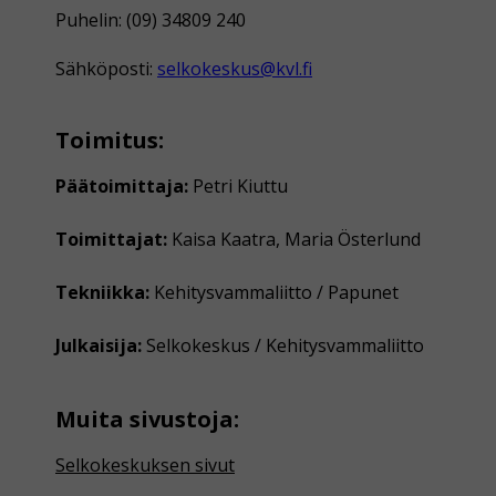
Puhelin: (09) 34809 240
Sähköposti:
selkokeskus@kvl.fi
Toimitus:
Päätoimittaja:
Petri Kiuttu
Toimittajat:
Kaisa Kaatra, Maria Österlund
Tekniikka:
Kehitysvammaliitto / Papunet
Julkaisija:
Selkokeskus / Kehitysvammaliitto
Muita sivustoja:
Selkokeskuksen sivut