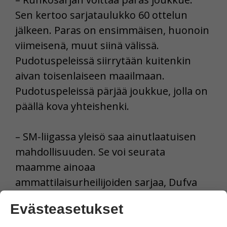
Sen kertoo sarjataulukko 60 ottelun
jälkeen. Paras on ensimmäisen, huonoin
viimeisenä, muut siinä välissä.
Pudotuspeleissä siirrytään kuitenkin
aivan toisenlaiseen maailmaan.
Pudotuspeleissä pärjää joukkue, jolla on
päällä kova yhteishenki.
– SM-liigassa yleisö saa ainutlaatuisen
mahdollisuuden. Se voi seurata
maamme ainoaa
ammattilaisurheilijoiden sarjaa, Dufva
jatkaa.
Evästeasetukset