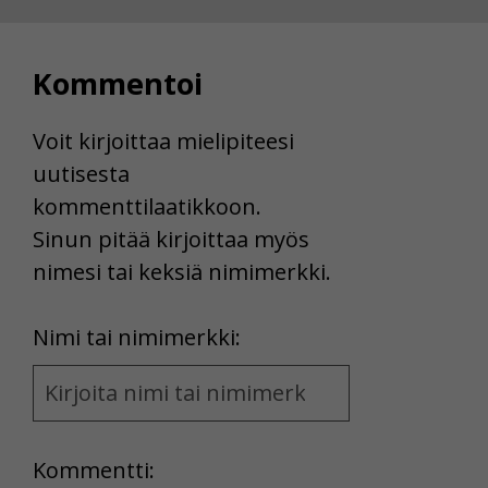
Voit valita, hyväksytkö näiden evästeiden käytön.
Kommentoi
Voit kirjoittaa mielipiteesi
uutisesta
kommenttilaatikkoon.
Sinun pitää kirjoittaa myös
nimesi tai keksiä nimimerkki.
First
Nimi tai nimimerkki:
Name
and
Location
Kommentti: