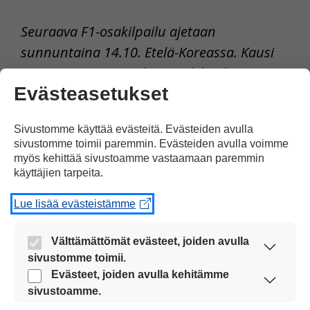
Seuraava F1-osakilpailu ajetaan
sunnuntaina 14.10. Etelä-Koreassa. Kausi
päättyy 25.11. Brasilian osakilpailuun.
Evästeasetukset
Tulosta uutinen
Sivustomme käyttää evästeitä. Evästeiden avulla
sivustomme toimii paremmin. Evästeiden avulla voimme
myös kehittää sivustoamme vastaamaan paremmin
Jaa Facebookissa
käyttäjien tarpeita.
Lue lisää evästeistämme
Välttämättömät evästeet, joiden avulla
sivustomme toimii.
Nämä evästeet ovat aina käytössä, jotta
Evästeet, joiden avulla kehitämme
Kommentoi
sivustoamme voi käyttää sujuvasti ja turvallisesti.
sivustoamme.
Näiden evästeiden avulla keräämme tietoa, miten