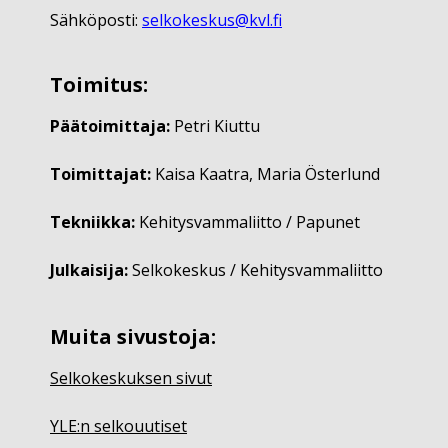
Sähköposti:
selkokeskus@kvl.fi
Toimitus:
Päätoimittaja:
Petri Kiuttu
Toimittajat:
Kaisa Kaatra, Maria Österlund
Tekniikka:
Kehitysvammaliitto / Papunet
Julkaisija:
Selkokeskus / Kehitysvammaliitto
Muita sivustoja:
Selkokeskuksen sivut
YLE:n selkouutiset