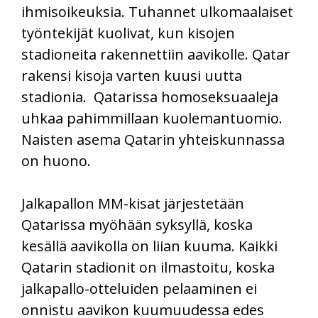
ihmisoikeuksia. Tuhannet ulkomaalaiset
työntekijät kuolivat, kun kisojen
stadioneita rakennettiin aavikolle. Qatar
rakensi kisoja varten kuusi uutta
stadionia. Qatarissa homoseksuaaleja
uhkaa pahimmillaan kuolemantuomio.
Naisten asema Qatarin yhteiskunnassa
on huono.
Jalkapallon MM-kisat järjestetään
Qatarissa myöhään syksyllä, koska
kesällä aavikolla on liian kuuma. Kaikki
Qatarin stadionit on ilmastoitu, koska
jalkapallo-otteluiden pelaaminen ei
onnistu aavikon kuumuudessa edes