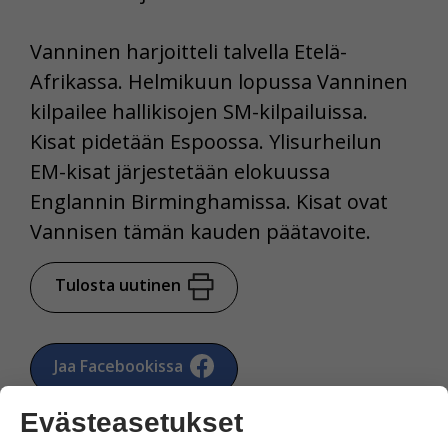
Vanninen harjoitteli talvella Etelä-
Afrikassa. Helmikuun lopussa Vanninen
kilpailee hallikisojen SM-kilpailuissa.
Kisat pidetään Espoossa. Ylisurheilun
EM-kisat järjestetään elokuussa
Englannin Birminghamissa. Kisat ovat
Vannisen tämän kauden päätavoite.
Tulosta uutinen
Jaa Facebookissa
Evästeasetukset