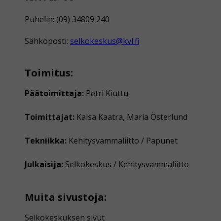
Puhelin: (09) 34809 240
Sähköposti:
selkokeskus@kvl.fi
Toimitus:
Päätoimittaja:
Petri Kiuttu
Toimittajat:
Kaisa Kaatra, Maria Österlund
Tekniikka:
Kehitysvammaliitto / Papunet
Julkaisija:
Selkokeskus / Kehitysvammaliitto
Muita sivustoja:
Selkokeskuksen sivut