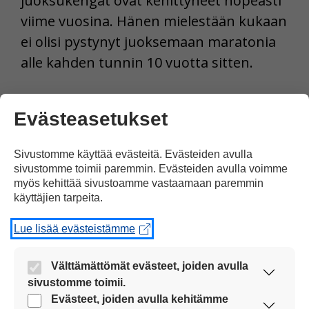
juoksukengät ovat kehittyneet nopeasti
viime vuosina. Hänen mielestään kukaan
ei olisi pystynyt juoksemaan maratonia
alle kahden tunnin 10 vuotta sitten.
Maratonjuoksu on 42 kilometriä ja 195
Evästeasetukset
metriä pitkä.
Sivustomme käyttää evästeitä. Evästeiden avulla
Tulosta uutinen
sivustomme toimii paremmin. Evästeiden avulla voimme
myös kehittää sivustoamme vastaamaan paremmin
käyttäjien tarpeita.
Jaa Facebookissa
Lue lisää evästeistämme
Välttämättömät evästeet, joiden avulla
sivustomme toimii.
Nämä evästeet ovat aina käytössä, jotta
Evästeet, joiden avulla kehitämme