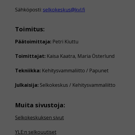
Sähköposti:
selkokeskus@kvl.fi
Toimitus:
Päätoimittaja:
Petri Kiuttu
Toimittajat:
Kaisa Kaatra, Maria Österlund
Tekniikka:
Kehitysvammaliitto / Papunet
Julkaisija:
Selkokeskus / Kehitysvammaliitto
Muita sivustoja:
Selkokeskuksen sivut
YLE:n selkouutiset