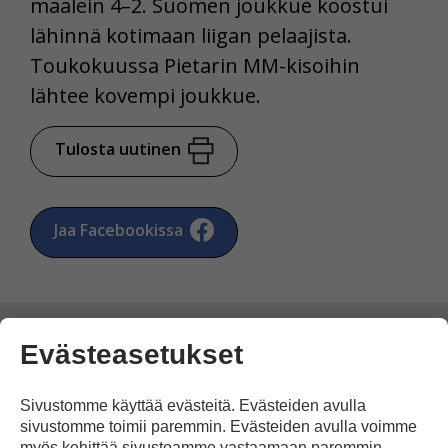
maalein 4–2. Suomen joukkue koostui
lähinnä kotimaan liigan pelaajista.
Toukokuussa Pietarin MM-kisoihin
lähtee kovempi joukkue.
Tulosta uutinen
Jaa Facebookissa
Evästeasetukset
Kommentoi
Sivustomme käyttää evästeitä. Evästeiden avulla
sivustomme toimii paremmin. Evästeiden avulla voimme
myös kehittää sivustoamme vastaamaan paremmin