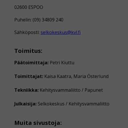
02600 ESPOO
Puhelin: (09) 34809 240
Sähköposti:
selkokeskus@kvl.fi
Toimitus:
Päätoimittaja:
Petri Kiuttu
Toimittajat:
Kaisa Kaatra, Maria Österlund
Tekniikka:
Kehitysvammaliitto / Papunet
Julkaisija:
Selkokeskus / Kehitysvammaliitto
Muita sivustoja: