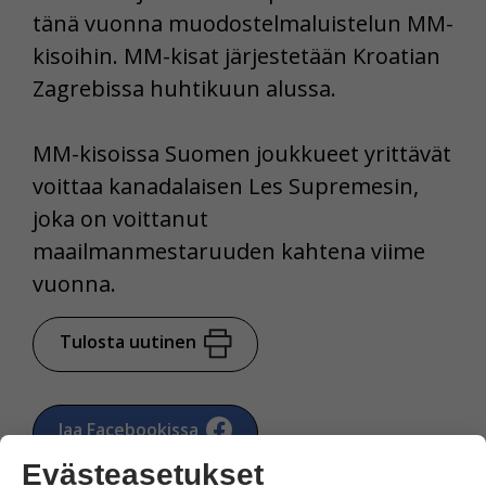
tänä vuonna muodostelmaluistelun MM-
kisoihin. MM-kisat järjestetään Kroatian
Zagrebissa huhtikuun alussa.
MM-kisoissa Suomen joukkueet yrittävät
voittaa kanadalaisen Les Supremesin,
joka on voittanut
maailmanmestaruuden kahtena viime
vuonna.
Tulosta uutinen
Jaa Facebookissa
Evästeasetukset