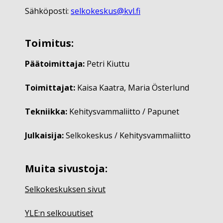
Sähköposti:
selkokeskus@kvl.fi
Toimitus:
Päätoimittaja:
Petri Kiuttu
Toimittajat:
Kaisa Kaatra, Maria Österlund
Tekniikka:
Kehitysvammaliitto / Papunet
Julkaisija:
Selkokeskus / Kehitysvammaliitto
Muita sivustoja:
Selkokeskuksen sivut
YLE:n selkouutiset