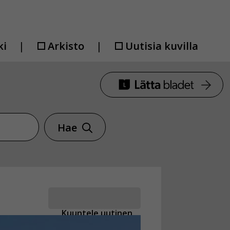
ki
Arkisto
Uutisia kuvilla
Hae
Kuuntele uutinen