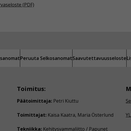
rvaseloste (PDF)
kosanomat
Peruuta Selkosanomat
Saavutettavuusseloste
L
Toimitus:
M
Päätoimittaja:
Petri Kiuttu
Se
Toimittajat:
Kaisa Kaatra, Maria Österlund
YL
Tekniikka:
Kehitysvammaliitto / Papunet