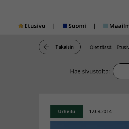
Siirry
sisältöön
Etusivu
Suomi
Maail
Takaisin
Olet tässä:
Etusi
Hae si
Hae sivustolta:
Urheilu
12.08.2014