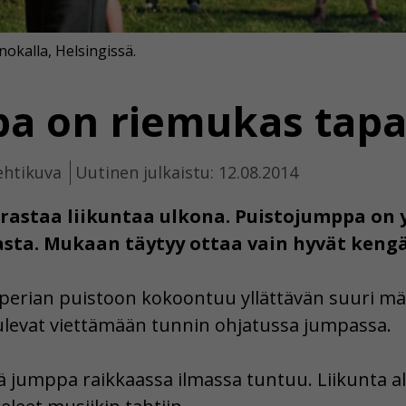
okalla, Helsingissä.
pa on riemukas tap
ehtikuva
Uutinen julkaistu: 12.08.2014
rastaa liikuntaa ulkona. Puistojumppa on 
sta. Mukaan täytyy ottaa vain hyvät kengät
sperian puistoon kokoontuu yllättävän suuri mä
tulevat viettämään tunnin ohjatussa jumpassa.
tä jumppa raikkaassa ilmassa tuntuu. Liikunta a