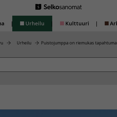
ma
Urheilu
Kulttuuri
Ar
vu
Urheilu
Puistojumppa on riemukas tapahtuma
vustolta