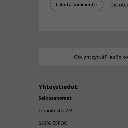
Tietotu
Ota yhteyttä
Tilaa Sel
Yhteystiedot:
Selkosanomat
Linnoitustie 2 B
02600 ESPOO