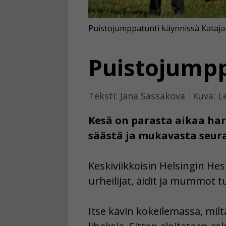
Puistojumppatunti käynnissä Katajan
Puistojump
Teksti: Jana Sassakova
Kuva: L
Kesä on parasta aikaa har
säästä ja mukavasta seura
Keskiviikkoisin Helsingin He
urheilijat, äidit ja mummot 
Itse kävin kokeilemassa, mil