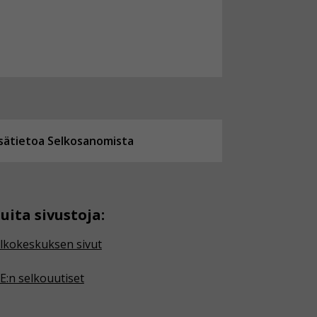
isätietoa Selkosanomista
uita sivustoja:
lkokeskuksen sivut
E:n selkouutiset