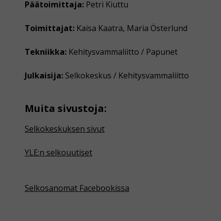
Päätoimittaja:
Petri Kiuttu
Toimittajat:
Kaisa Kaatra, Maria Österlund
Tekniikka:
Kehitysvammaliitto / Papunet
Julkaisija:
Selkokeskus / Kehitysvammaliitto
Muita sivustoja:
Selkokeskuksen sivut
YLE:n selkouutiset
Selkosanomat Facebookissa