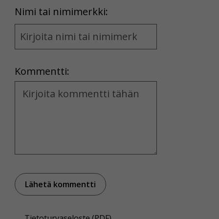
First
Nimi tai nimimerkki:
Name
and
Location
Kommentti:
Kommentti
Tietoturvaseloste (PDF)