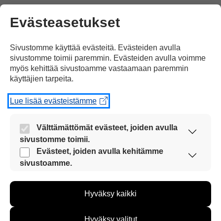
Evästeasetukset
mitis123
02.05.2016 klo 12:58
Sivustomme käyttää evästeitä. Evästeiden avulla
sivustomme toimii paremmin. Evästeiden avulla voimme
myös kehittää sivustoamme vastaamaan paremmin
käyttäjien tarpeita.
JEEEEEEEEEEEEEEEEEEEEEEEEEEEEE
Lue lisää evästeistämme
EEEEEEEEEEEEEEEEEEEEEEEEEEEEE
EEEEEEEEEEEEEEEEEEEEEEEEEEEEE
Välttämättömät evästeet, joiden avulla
EEEEEEEEEEEEEEEEEEEEEEEEEEEEE
sivustomme toimii.
Nämä evästeet ovat aina käytössä, jotta
Evästeet, joiden avulla kehitämme
EEEEEEEEEEEEEEEEEEEEEEEEEEEEE
sivustoamme voi käyttää sujuvasti ja turvallisesti.
sivustoamme.
EEEEEEEEEEEEEEEEEEEEEEEEEEEEE
Näiden evästeiden avulla keräämme tietoa, miten
EEEEEEEEEEEEEEEEEEEEEE!!!!!!!!!!!!!!!!
sivustoamme käytetään. Tiedon avulla voimme
Hyväksy kaikki
kehittää sivustoamme vastaamaan paremmin
!!!!!!!!!!!!!!!!!!!!!!!!!!!!!!!!!!!!!!!!!!!!!!!!!!!!!!!!!!!!!!!!!
käyttäjien tarpeita. Tietoa kerätään esimerkiksi
!!!!!!!!!!!!!!!!!!!!!!!!!!!!!!!!!!!!!!!!!!!!!!!!!!!!!!!!!!!!!!!!!
kävijämääristä ja siitä, mitä sivuja käytetään ja
Hyväksy valitut