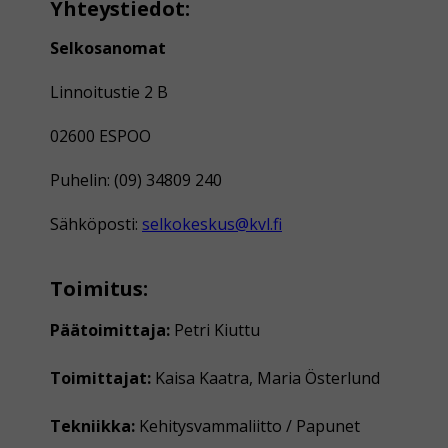
Yhteystiedot:
Selkosanomat
Linnoitustie 2 B
02600 ESPOO
Puhelin: (09) 34809 240
Sähköposti:
selkokeskus@kvl.fi
Toimitus:
Päätoimittaja:
Petri Kiuttu
Toimittajat:
Kaisa Kaatra, Maria Österlund
Tekniikka:
Kehitysvammaliitto / Papunet