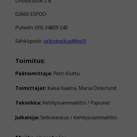
Linnoitustie 2 B
02600 ESPOO
Puhelin: (09) 34809 240
Sähköposti:
selkokeskus@kvl.fi
Toimitus:
Päätoimittaja:
Petri Kiuttu
Toimittajat:
Kaisa Kaatra, Maria Österlund
Tekniikka:
Kehitysvammaliitto / Papunet
Julkaisija:
Selkokeskus / Kehitysvammaliitto