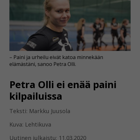
– Paini ja urheilu eivät katoa minnekään
elämästäni, sanoo Petra Olli.
Petra Olli ei enää paini
kilpailuissa
Teksti: Markku Juusola
Kuva: Lehtikuva
Uutinen julkaistu: 11.03.2020