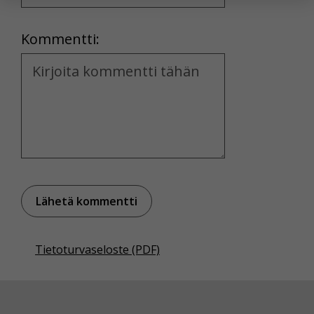
yksittäiseen käyttäjään.
Location
Kommentti:
Voit valita, hyväksytkö näiden evästeiden käytön.
Kommentti
Tietoturvaseloste (PDF)