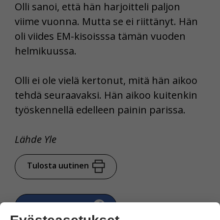
Olli sanoi, että hän harjoitteli paljon
viime vuonna. Mutta se ei riittänyt. Hän
oli viides EM-kisoisssa tämän vuoden
helmikuussa.
Olli ei ole vielä kertonut, mitä hän aikoo
tehdä seuraavaksi. Hän aikoo kuitenkin
työskennellä edelleen painin parissa.
Lähde Yle
Tulosta uutinen
Jaa Facebookissa