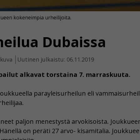
ueen kokeneimpia urheilijoita.
heilua Dubaissa
ikuva
Uutinen julkaistu: 06.11.2019
pailut alkavat torstaina 7. marraskuuta.
 joukkueella parayleisurheilun eli vammaisurhe
eilijaa.
aneet paljon menestystä arvokisoista. Joukkueen
Hänellä on peräti 27 arvo- kisamitalia. Joukkue