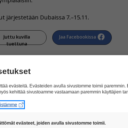
ympialaisiin.
ut järjestetään Dubaissa 7.–15.11.
Juttu kuvilla
Jaa Facebookissa
tuettuna
setukset
tää evästeitä. Evästeiden avulla sivustomme toimii paremmin.
yös kehittää sivustoamme vastaamaan paremmin käyttäjien tar
artikkeliin ”Parayleisur
eistämme
ttömät evästeet, joiden avulla sivustomme toimii.