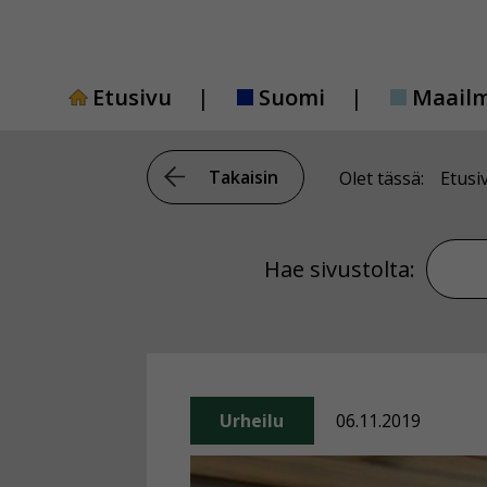
Siirry
sisältöön
Etusivu
Suomi
Maail
Takaisin
Olet tässä:
Etusi
Hae si
Hae sivustolta:
Urheilu
06.11.2019