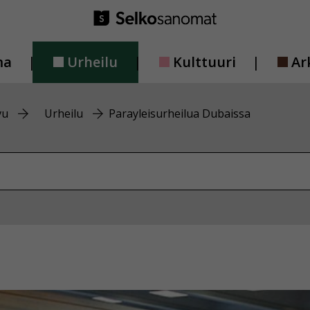
ma
Urheilu
Kulttuuri
Ar
vu
Urheilu
Parayleisurheilua Dubaissa
vustolta