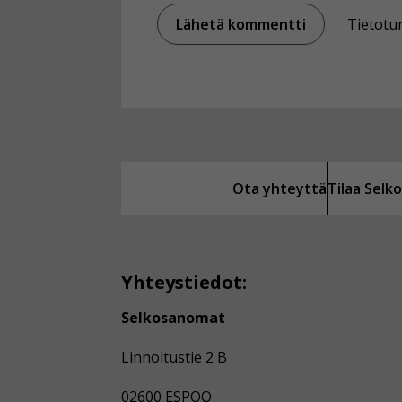
Tietotu
Ota yhteyttä
Tilaa Sel
Yhteystiedot:
Selkosanomat
Linnoitustie 2 B
02600 ESPOO