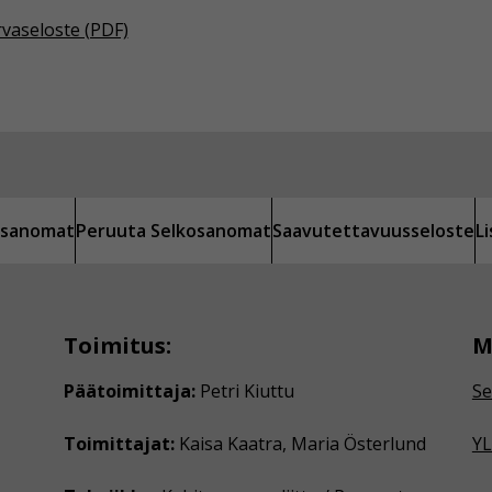
rvaseloste (PDF)
kosanomat
Peruuta Selkosanomat
Saavutettavuusseloste
L
Toimitus:
M
Päätoimittaja:
Petri Kiuttu
Se
Toimittajat:
Kaisa Kaatra, Maria Österlund
YL