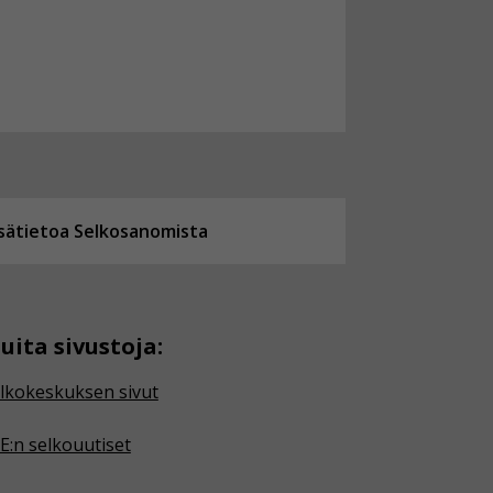
isätietoa Selkosanomista
uita sivustoja:
lkokeskuksen sivut
E:n selkouutiset