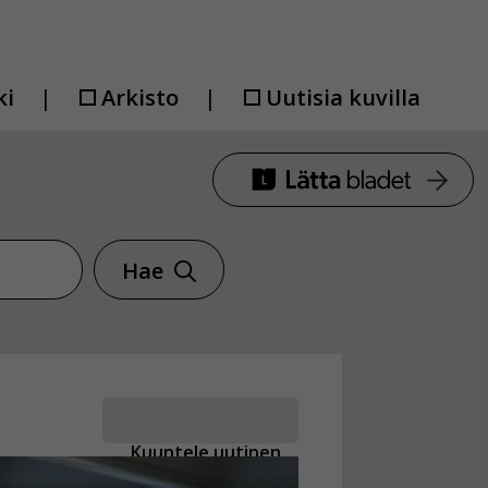
ki
Arkisto
Uutisia kuvilla
Hae
Kuuntele uutinen