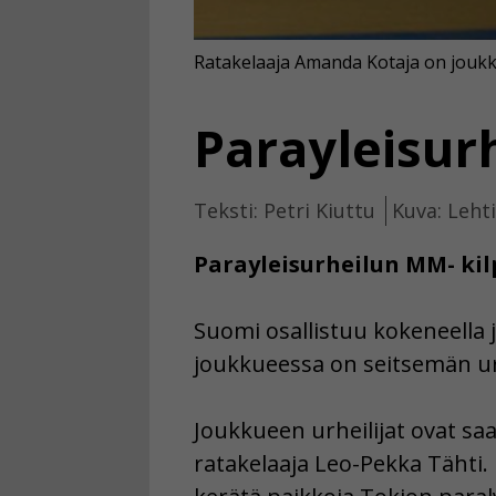
Ratakelaaja Amanda Kotaja on joukk
Parayleisur
Teksti: Petri Kiuttu
Kuva: Leht
Parayleisurheilun MM- kil
Suomi osallistuu kokeneella
joukkueessa on seitsemän urh
Joukkueen urheilijat ovat sa
ratakelaaja Leo-Pekka Tähti. 