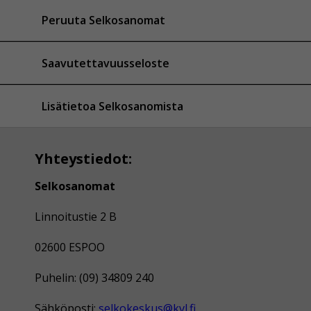
Peruuta Selkosanomat
Saavutettavuusseloste
Lisätietoa Selkosanomista
Yhteystiedot:
Selkosanomat
Linnoitustie 2 B
02600 ESPOO
Puhelin: (09) 34809 240
Sähköposti:
selkokeskus@kvl.fi