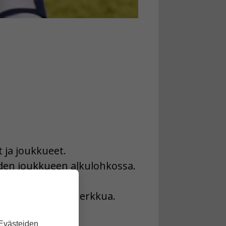
.
 ja joukkueet.
den joukkueen alkulohkossa.
vat harvinaista herkkua.
 Evästeiden