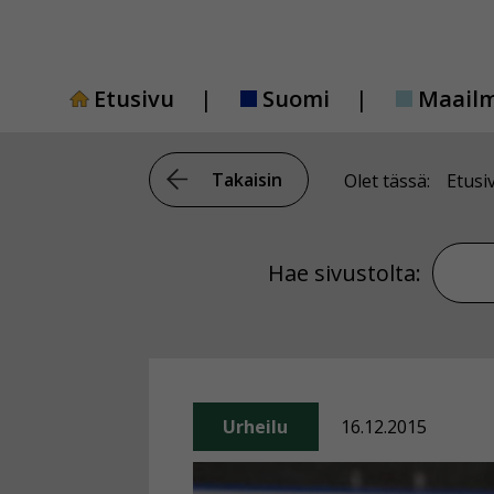
Siirry
sisältöön
Etusivu
Suomi
Maail
Takaisin
Olet tässä:
Etusi
Hae si
Hae sivustolta:
Urheilu
16.12.2015