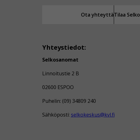
Ota yhteyttä
Tilaa Sel
Yhteystiedot:
Selkosanomat
Linnoitustie 2 B
02600 ESPOO
Puhelin: (09) 34809 240
Sähköposti:
selkokeskus@kvl.fi