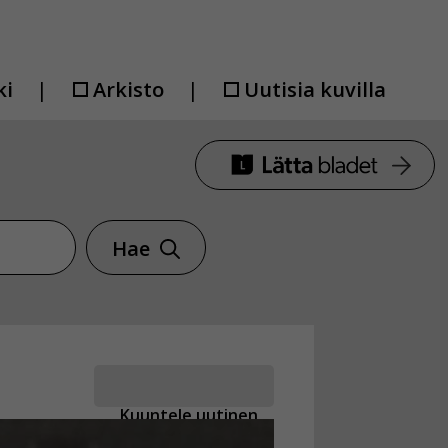
ki
Arkisto
Uutisia kuvilla
Hae
Kuuntele uutinen