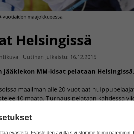
20-vuotiaiden maajokkueessa.
at Helsingissä
htikuva
Uutinen julkaistu: 16.12.2015
n jääkiekon MM-kisat pelataan Helsingissä
soissa maailman alle 20-vuotiaat huippupelaajat
elee 10 maata. Turnaus pelataan kahdessa vii
lmentaja Jukka Jalonen sanoo, että kotikisat o
setukset
6.12.2015–5.1.2016 Helsingissä.
tää evästeitä. Evästeiden avulla sivustomme toimii paremmin.