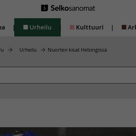
ma
Urheilu
Kulttuuri
Ar
vu
Urheilu
Nuorten kisat Helsingissä
vustolta