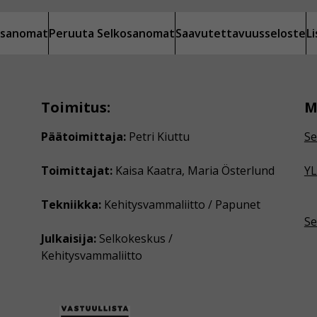
kosanomat
Peruuta Selkosanomat
Saavutettavuusseloste
L
Toimitus:
M
Päätoimittaja:
Petri Kiuttu
Se
Toimittajat:
Kaisa Kaatra, Maria Österlund
YL
Tekniikka:
Kehitysvammaliitto / Papunet
Se
Julkaisija:
Selkokeskus /
Kehitysvammaliitto