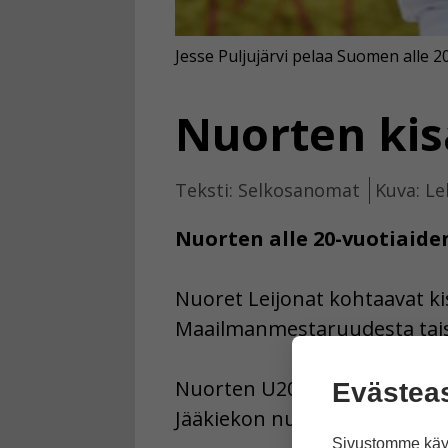
Jesse Puljujärvi pelaa Suomen alle 
Nuorten kis
Teksti: Selkosanomat
Kuva: Le
Nuorten alle 20-vuotiaide
Nuoret Leijonat kohtaavat ki
Maailmanmestaruudesta taist
Nuorten U20-joukkueen pääva
Evästea
Jääkiekon nuorten MM-kisat 2
Sivustomme käyt