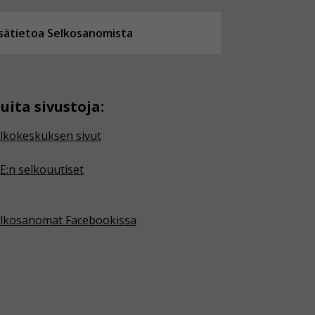
isätietoa Selkosanomista
uita sivustoja:
lkokeskuksen sivut
E:n selkouutiset
lkosanomat Facebookissa