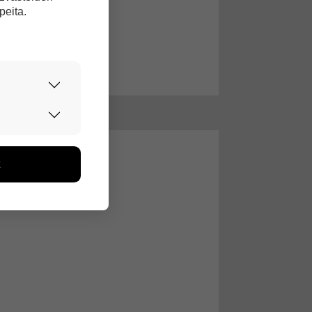
peita.
urvallisesti.
edon avulla
toa kerätään
ikutaan. Emme
seen