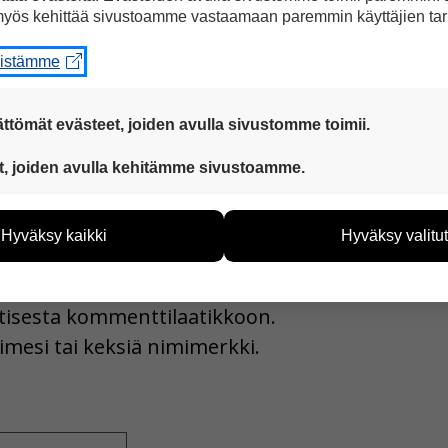
yös kehittää sivustoamme vastaamaan paremmin käyttäjien tar
a Facebookissa
eistämme
ttömät evästeet, joiden avulla sivustomme toimii.
 ovat aina käytössä, jotta sivustoamme voi käyttää sujuvasti ja t
t, joiden avulla kehitämme sivustoamme.
eiden avulla keräämme tietoa, miten sivustoamme käytetään. Ti
tää sivustoamme vastaamaan paremmin käyttäjien tarpeita. Tie
Hyväksy kaikki
Hyväksy valitut
vijämääristä ja siitä, mitä sivuja käytetään ja miten sivuilla li
ää henkilötietoja kuten nimiä, eikä tietoja voi yhdistää yksittäi
uutisesta kommenttilaatikkoon.
hyväksytkö näiden evästeiden käytön.
imesi tai keksiä nimimerkki.