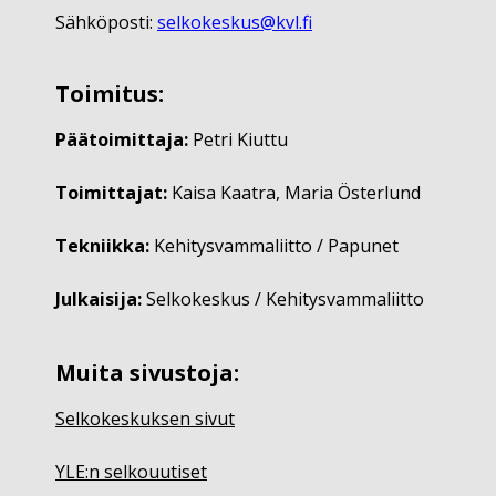
Sähköposti:
selkokeskus@kvl.fi
Toimitus:
Päätoimittaja:
Petri Kiuttu
Toimittajat:
Kaisa Kaatra, Maria Österlund
Tekniikka:
Kehitysvammaliitto / Papunet
Julkaisija:
Selkokeskus / Kehitysvammaliitto
Muita sivustoja:
Selkokeskuksen sivut
YLE:n selkouutiset