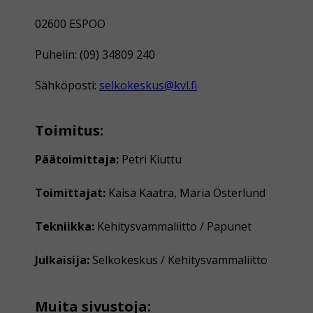
02600 ESPOO
Puhelin: (09) 34809 240
Sähköposti:
selkokeskus@kvl.fi
Toimitus:
Päätoimittaja:
Petri Kiuttu
Toimittajat:
Kaisa Kaatra, Maria Österlund
Tekniikka:
Kehitysvammaliitto / Papunet
Julkaisija:
Selkokeskus / Kehitysvammaliitto
Muita sivustoja: