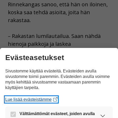
Rinnekangas sanoo, että hän on iloinen,
koska saa tehdä asioita, joita hän
rakastaa.
– Rakastan lumilautailua. Saan nähdä
hienoja paikkoja ja laskea
huipputyyppien kanssa.
Evästeasetukset
– Tykkään myös rullalautailusta ja
Sivustomme käyttää evästeitä. Evästeiden avulla
golfista. Kesämökillä sauna on aina
sivustomme toimii paremmin. Evästeiden avulla voimme
myös kehittää sivustoamme vastaamaan paremmin
lämpimänä. Vietän siellä paljon aikaa
käyttäjien tarpeita.
vanhempieni ja ystävieni kanssa.
Lue lisää evästeistämme
Lähteet IS, Yle
Välttämättömät evästeet, joiden avulla