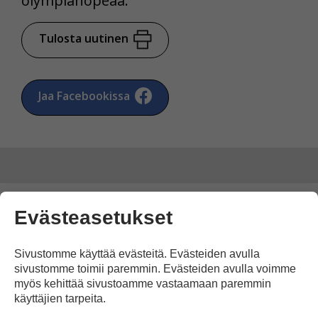
olympiahopeaa.
Tulosta uutinen
Jaa Facebookissa
Evästeasetukset
Kommentoi
Sivustomme käyttää evästeitä. Evästeiden avulla
Voit kirjoittaa mielipiteesi
sivustomme toimii paremmin. Evästeiden avulla voimme
uutisesta
myös kehittää sivustoamme vastaamaan paremmin
käyttäjien tarpeita.
kommenttilaatikkoon.