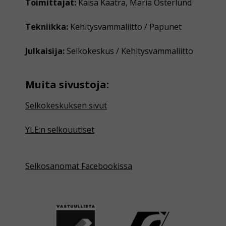
Toimittajat:
Kaisa Kaatra, Maria Österlund
Tekniikka:
Kehitysvammaliitto / Papunet
Julkaisija:
Selkokeskus / Kehitysvammaliitto
Muita sivustoja:
Selkokeskuksen sivut
YLE:n selkouutiset
Selkosanomat Facebookissa