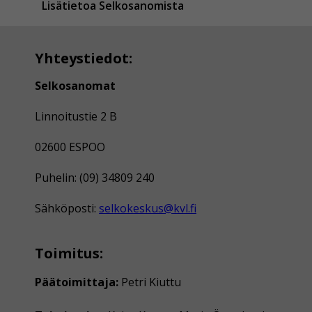
Lisätietoa Selkosanomista
Yhteystiedot:
Selkosanomat
Linnoitustie 2 B
02600 ESPOO
Puhelin: (09) 34809 240
Sähköposti:
selkokeskus@kvl.fi
Toimitus:
Päätoimittaja:
Petri Kiuttu