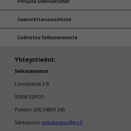
Peruuta Selkosanomat
Saavutettavuusseloste
Lisätietoa Selkosanomista
Yhteystiedot:
Selkosanomat
Linnoitustie 2 B
02600 ESPOO
Puhelin: (09) 34809 240
Sähköposti:
selkokeskus@kvl.fi