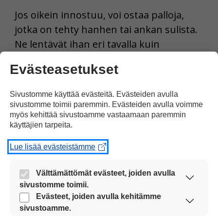
Jos oikein innostuu, voi ostaa palloja,
jotka on tehty hanhen tai ankan sulista.
Ne lentävät ihan eri tavalla kuin
muoviset pallot.
Evästeasetukset
Tulosta uutinen
Sivustomme käyttää evästeitä. Evästeiden avulla
sivustomme toimii paremmin. Evästeiden avulla voimme
myös kehittää sivustoamme vastaamaan paremmin
Jaa Facebookissa
käyttäjien tarpeita.
Lue lisää evästeistämme
Välttämättömät evästeet, joiden avulla
sivustomme toimii.
Nämä evästeet ovat aina käytössä, jotta
Evästeet, joiden avulla kehitämme
Kommentoi
sivustoamme voi käyttää sujuvasti ja turvallisesti.
sivustoamme.