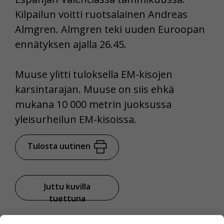
Kilpailun voitti ruotsalainen Andreas
Almgren. Almgren teki uuden Euroopan
ennätyksen ajalla 26.45.
Muuse ylitti tuloksella EM-kisojen
karsintarajan. Muuse on siis ehkä
mukana 10 000 metrin juoksussa
yleisurheilun EM-kisoissa.
Tulosta uutinen
Juttu kuvilla
tuettuna