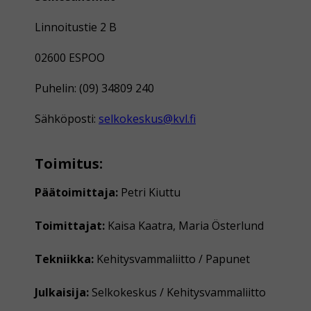
Linnoitustie 2 B
02600 ESPOO
Puhelin: (09) 34809 240
Sähköposti:
selkokeskus@kvl.fi
Toimitus:
Päätoimittaja:
Petri Kiuttu
Toimittajat:
Kaisa Kaatra, Maria Österlund
Tekniikka:
Kehitysvammaliitto / Papunet
Julkaisija:
Selkokeskus / Kehitysvammaliitto