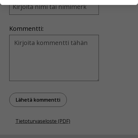
henkilötietoja kuten nimiä, eikä tietoja voi yhdistää
and
yksittäiseen käyttäjään.
Location
Voit valita, hyväksytkö näiden evästeiden käytön.
Kommentti:
Kommentti
Tietoturvaseloste (PDF)