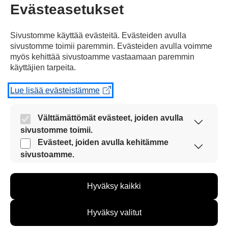
Jaa Facebookissa
Evästeasetukset
Sivustomme käyttää evästeitä. Evästeiden avulla
sivustomme toimii paremmin. Evästeiden avulla voimme
myös kehittää sivustoamme vastaamaan paremmin
käyttäjien tarpeita.
Kommentoi
Lue lisää evästeistämme
Välttämättömät evästeet, joiden avulla
Voit kirjoittaa mielipiteesi
sivustomme toimii.
uutisesta
Nämä evästeet ovat aina käytössä, jotta
Evästeet, joiden avulla kehitämme
kommenttilaatikkoon.
sivustoamme voi käyttää sujuvasti ja turvallisesti.
sivustoamme.
Sinun pitää kirjoittaa myös
Näiden evästeiden avulla keräämme tietoa, miten
sivustoamme käytetään. Tiedon avulla voimme
nimesi tai keksiä nimimerkki.
Hyväksy kaikki
kehittää sivustoamme vastaamaan paremmin
käyttäjien tarpeita. Tietoa kerätään esimerkiksi
kävijämääristä ja siitä, mitä sivuja käytetään ja
First
Nimi tai nimimerkki:
Hyväksy valitut
miten sivuilla liikutaan. Emme kuitenkaan kerää
Name