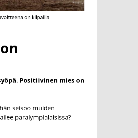
voitteena on kilpailla
oon
syöpä. Positiivinen mies on
ä hän seisoo muiden
ailee paralympialaisissa?