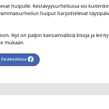
at huipulle. Kestävyysurheilussa voi kuitenkin 
vammaisurheilun huiput harjoittelevat täysipäi
oon. Nyt on paljon kansainvälisiä kisoja ja leirity
see mukaan.
a Facebookissa