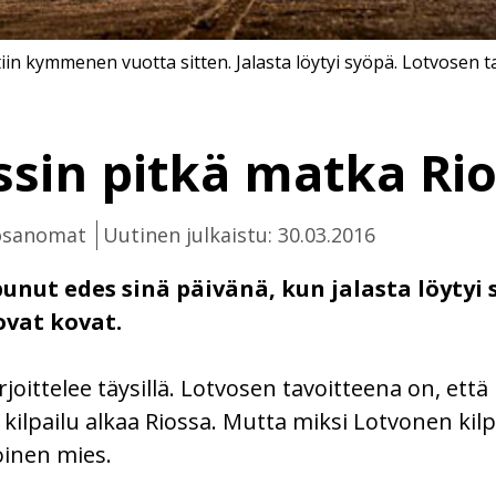
iin kymmenen vuotta sitten. Jalasta löytyi syöpä. Lotvosen ta
ssin pitkä matka Ri
kosanomat
Uutinen julkaistu: 30.03.2016
punut edes sinä päivänä, kun jalasta löytyi 
ovat kovat.
joittelee täysillä. Lotvosen tavoitteena on, ett
 kilpailu alkaa Riossa. Mutta miksi Lotvonen kilp
oinen mies.