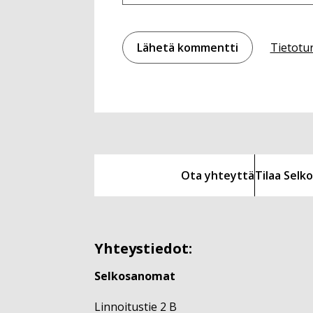
Tietotu
Ota yhteyttä
Tilaa Sel
Yhteystiedot:
Selkosanomat
Linnoitustie 2 B