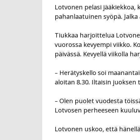
Lotvonen pelasi jääkiekkoa, 
pahanlaatuinen syöpä. Jalka a
Tiukkaa harjoittelua Lotvone
vuorossa kevyempi viikko. Kov
päivässä. Kevyellä viikolla h
– Herätyskello soi maananta
aloitan 8.30. Iltaisin juoksen 
– Olen puolet vuodesta töissä
Lotvosen perheeseen kuuluvat 
Lotvonen uskoo, että hänellä