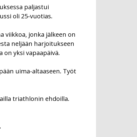
uksessa paljastui
ssi oli 25-vuotias.
 viikkoa, jonka jälkeen on
esta neljään harjoitukseen
a on yksi vapaapäivä.
ppään uima-altaaseen. Työt
lla triathlonin ehdoilla.
.