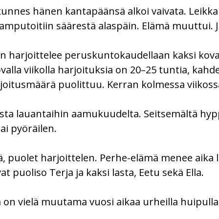
kunnes hänen kantapäänsä alkoi vaivata. Leikka
mputoitiin säärestä alaspäin. Elämä muuttui. Ju
n harjoittelee peruskuntokaudellaan kaksi kovaa
alla viikolla harjoituksia on 20–25 tuntia, kahd
arjoitusmäärä puolittuu. Kerran kolmessa viikoss
ista lauantaihin aamukuudelta. Seitsemältä hy
tai pyöräilen.
, puolet harjoittelen. Perhe-elämä menee aika lai
puoliso Terja ja kaksi lasta, Eetu sekä Ella.
 on vielä muutama vuosi aikaa urheilla huipulla