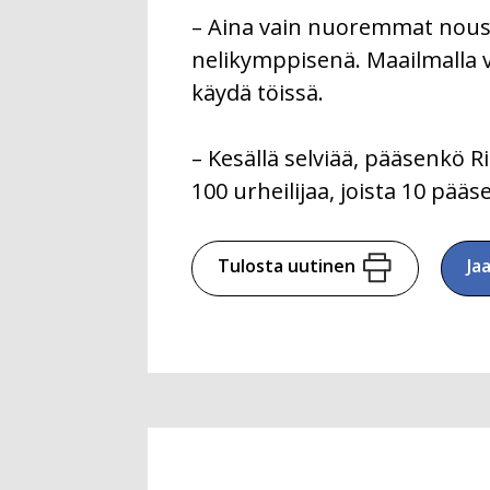
– Aina vain nuoremmat nousev
nelikymppisenä. Maailmalla 
käydä töissä.
– Kesällä selviää, pääsenkö Ri
100 urheilijaa, joista 10 pää
Tulosta uutinen
Ja