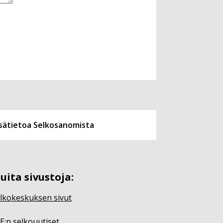
isätietoa Selkosanomista
uita sivustoja:
lkokeskuksen sivut
E:n selkouutiset