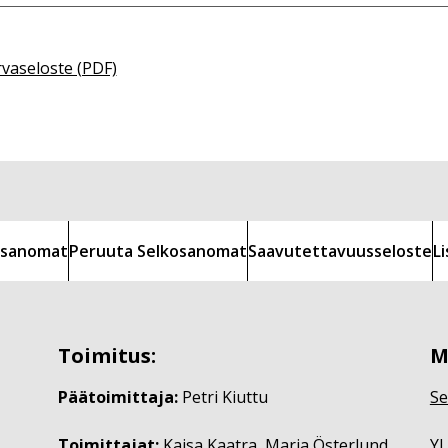
rvaseloste (PDF)
kosanomat
Peruuta Selkosanomat
Saavutettavuusseloste
L
Toimitus:
M
Päätoimittaja:
Petri Kiuttu
Se
Toimittajat:
Kaisa Kaatra, Maria Österlund
YL