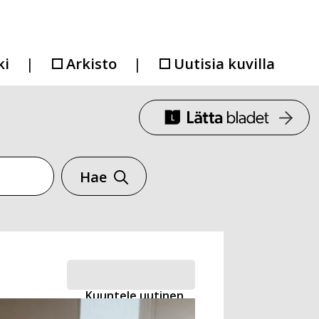
ki
Arkisto
Uutisia kuvilla
Hae
Kuuntele uutinen