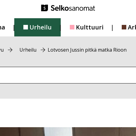
ma
Urheilu
Kulttuuri
Ar
vu
Urheilu
Lotvosen Jussin pitkä matka Rioon
vustolta