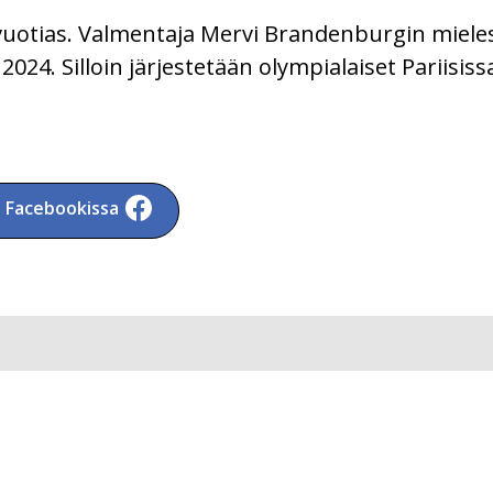
vuotias. Valmentaja Mervi Brandenburgin miele
024. Silloin järjestetään olympialaiset Pariisiss
a Facebookissa