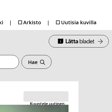
ki
Arkisto
Uutisia kuvilla
Hae
Kuuntele uutinen