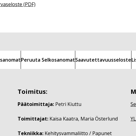
rvaseloste (PDF)
kosanomat
Peruuta Selkosanomat
Saavutettavuusseloste
L
Toimitus:
M
Päätoimittaja:
Petri Kiuttu
Se
Toimittajat:
Kaisa Kaatra, Maria Österlund
YL
Tekniikka:
Kehitysvammaliitto / Papunet