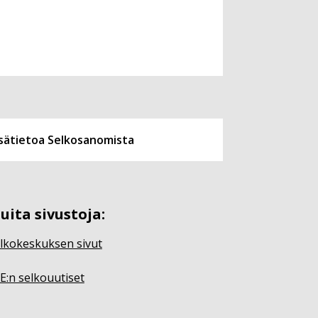
isätietoa Selkosanomista
uita sivustoja:
lkokeskuksen sivut
E:n selkouutiset