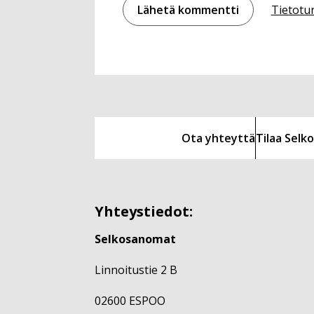
Tietotu
Ota yhteyttä
Tilaa Sel
Yhteystiedot:
Selkosanomat
Linnoitustie 2 B
02600 ESPOO