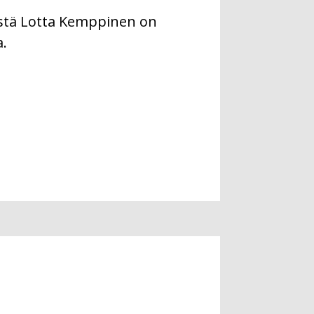
stä Lotta Kemppinen on
a.