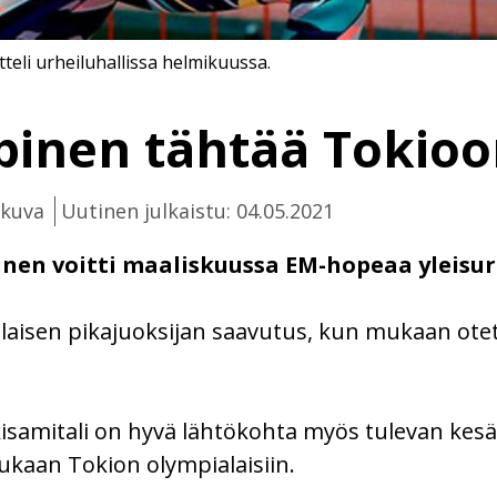
teli urheiluhallissa helmikuussa.
pinen tähtää Tokioo
ikuva
Uutinen julkaistu: 04.05.2021
nen voitti maaliskuussa EM-hopeaa yleisurh
aisen pikajuoksijan saavutus, kun mukaan otet
isamitali on hyvä lähtökohta myös tulevan kesän
kaan Tokion olympialaisiin.