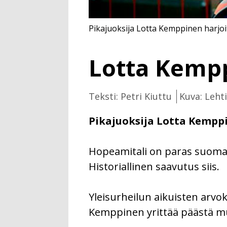
Pikajuoksija Lotta Kemppinen harjoit
Lotta Kemp
Teksti: Petri Kiuttu
Kuva: Leht
Pikajuoksija Lotta Kemppi
Hopeamitali on paras suomal
Historiallinen saavutus siis.
Yleisurheilun aikuisten arvok
Kemppinen yrittää päästä mu