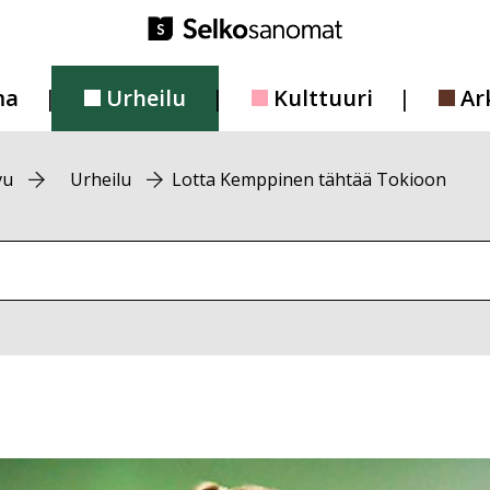
ma
Urheilu
Kulttuuri
Ar
vu
Urheilu
Lotta Kemppinen tähtää Tokioon
vustolta