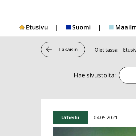
Siirry
sisältöön
Etusivu
Suomi
Maail
Takaisin
Olet tässä:
Etusi
Hae si
Hae sivustolta:
Urheilu
04.05.2021