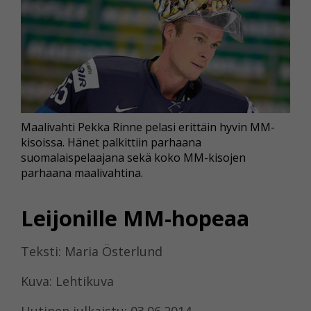
Maalivahti Pekka Rinne pelasi erittäin hyvin MM-
kisoissa. Hänet palkittiin parhaana
suomalaispelaajana sekä koko MM-kisojen
parhaana maalivahtina.
Leijonille MM-hopeaa
Teksti: Maria Österlund
Kuva: Lehtikuva
Uutinen julkaistu: 03.06.2014