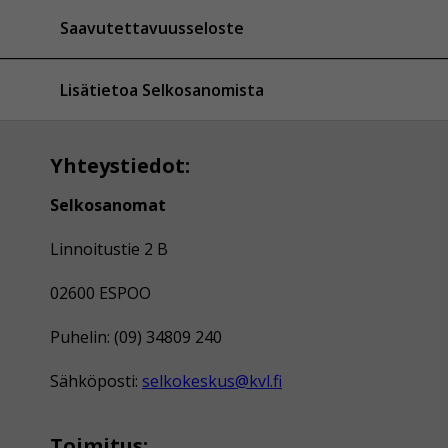
Saavutettavuusseloste
Lisätietoa Selkosanomista
Yhteystiedot:
Selkosanomat
Linnoitustie 2 B
02600 ESPOO
Puhelin: (09) 34809 240
Sähköposti:
selkokeskus@kvl.fi
Toimitus: