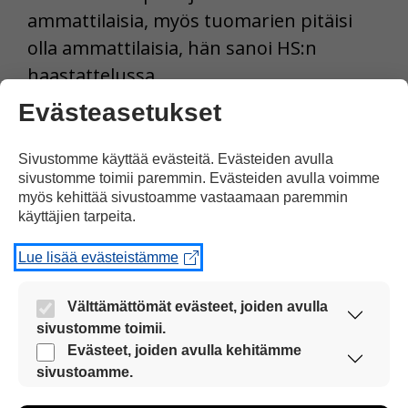
ammattilaisia, myös tuomarien pitäisi
olla ammattilaisia, hän sanoi HS:n
haastattelussa.
Evästeasetukset
Tulosta uutinen
Sivustomme käyttää evästeitä. Evästeiden avulla
sivustomme toimii paremmin. Evästeiden avulla voimme
Jaa Facebookissa
myös kehittää sivustoamme vastaamaan paremmin
käyttäjien tarpeita.
Lue lisää evästeistämme
Välttämättömät evästeet, joiden avulla
sivustomme toimii.
Nämä evästeet ovat aina käytössä, jotta
Evästeet, joiden avulla kehitämme
Kommentoi
sivustoamme voi käyttää sujuvasti ja turvallisesti.
sivustoamme.
Näiden evästeiden avulla keräämme tietoa, miten