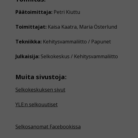
Päätoimittaja:
Petri Kiuttu
Toimittajat:
Kaisa Kaatra, Maria Österlund
Tekniikka:
Kehitysvammaliitto / Papunet
Julkaisija:
Selkokeskus / Kehitysvammaliitto
Muita sivustoja:
Selkokeskuksen sivut
YLE:n selkouutiset
Selkosanomat Facebookissa